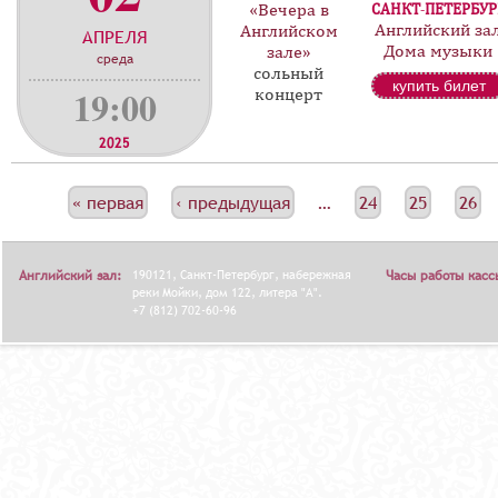
«Вечера в
САНКТ-ПЕТЕРБУР
Английский за
Английском
АПРЕЛЯ
Дома музыки
зале»
среда
сольный
купить билет
19:00
концерт
2025
С
« первая
‹ предыдущая
…
24
25
26
Т
Р
Английский зал:
190121, Санкт-Петербург, набережная
Часы работы касс
А
реки Мойки, дом 122, литера "А".
+7 (812) 702-60-96
Н
И
Ц
Ы