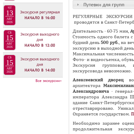
П
Путевки для групп
в
А
ЧТ
13
Экскурсия регулярная
н
В
РЕГУЛЯРНЫЕ ЭКСКУРСИИ 
НАЧАЛО В
16:00
АВГ
а
проводятся в Санкт-Петерб
2026
К
я
Длительность - 60-75 мин,
Ау
Л
СБ
Экскурсия выходного
в
15
Cтоимость одного билета с 
А
дня
будний день
500 руб.
, на в
к
АВГ
НАЧАЛО В
12:00
Д
2026
экскурсию в выходной ден
л
Максимальная численность э
О
а
СБ
Экскурсия выходного
Фото- и видеосъемка, обув
15
К
дня
д
Экскурсия групповая, 
АВГ
НАЧАЛО В
14:00
Э
экскурсовода невозможно.
к
2026
К
а
Алексеевский дворец
воз
Все экскурсии»
архитектора
Максимилиан
С
)
Александровича
- генерал
К
императора Александра II
У
здание Санкт-Петербургск
отреставрировано. Уникал
Р
Охраняется государством.
П
С
Необходимо заранее оцен
И
продолжительная экск
Й