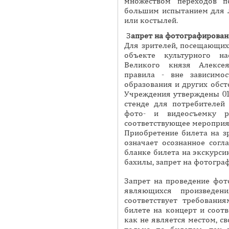
множеством переходов п
большим испытанием для 
или костылей.
З
апрет на фотографирован
Для зрителей, посещающи
объекте культурного на
Великого князя Алексея
правила - вне зависимос
образования и других обс
Учреждения утверждены 01
стенде для потребителей 
фото- и видеосъемку р
соответствующее мероприя
Приобретение билета на з
означает осознанное согл
бланке билета на экскурси
бахилы, запрет на фотограф
Запрет на проведение фот
являющихся произведени
соответствует требования
билете на концерт и соотве
как не является местом, с