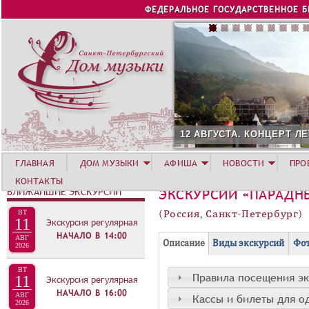
Jump to navigation
ФЕДЕРАЛЬНОЕ ГОСУДАРСТВЕННОЕ 
12 АВГУСТА. КОНЦЕРТ ЛЕТНЕЙ АКАДЕМИИ. РОЗА ХУТО
ГЛАВНАЯ
ДОМ МУЗЫКИ
АФИША
НОВОСТИ
ПРО
КОНТАКТЫ
БЛИЖАЙШИЕ ЭКСКУРСИИ
ЭКСКУРСИИ «ПАРАДН
(Россия, Санкт-Петербург)
ВТ
11
Экскурсия регулярная
НАЧАЛО В
14:00
Г
АВГ
(
Описание
Виды экскурсий
Фот
2026
Р
а
ВТ
У
к
Правила посещения э
11
Экскурсия регулярная
П
т
НАЧАЛО В
16:00
Кассы и билеты для о
АВГ
2026
и