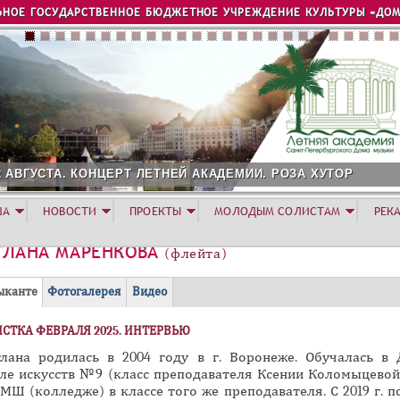
Jump to navigation
ЬНОЕ ГОСУДАРСТВЕННОЕ БЮДЖЕТНОЕ УЧРЕЖДЕНИЕ КУЛЬТУРЫ «ДОМ
2 АВГУСТА. КОНЦЕРТ ЛЕТНЕЙ АКАДЕМИИ. РОЗА ХУТОР
ША
НОВОСТИ
ПРОЕКТЫ
МОЛОДЫМ СОЛИСТАМ
РЕК
ТЛАНА МАРЕНКОВА
(флейта)
(
ыканте
Фотогалерея
Видео
а
СТКА ФЕВРАЛЯ 2025. ИНТЕРВЬЮ
к
т
тлана родилась в 2004 году в г. Воронеже. Обучалась в 
ле искусств №9 (класс преподавателя Ксении Коломыцевой)
и
МШ (колледже) в классе того же преподавателя. С 2019 г. по
в