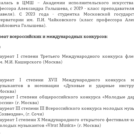
чалась в ЦМШ – Академии исполнительского искусства
н
ессора Александра Голышева, с 2019 - класс преподавателя
а
авеля). С 2023 года - студентка Московской государс
серватории им. П.И. Чайковского (класс профессора Але
я
айловича Голышева).
в
к
реат всероссийских и международных конкурсов:
л
0
а
ауреат I степени Третьего Международного конкурса фле
д
м. М.И. Каширского (Москва)
к
а
)
ауреат I степени XVII Международного конкурса м
узыкантов в номинации «Духовые и ударные инстру
Москва)
ауреат I степени общероссийского конкурса «Молодые да
оссии» (г. Москва)
ауреат III степени III Всероссийского конкурса молодых му
Созвездие», (г. Сочи)
ауреат I степени Х Международного открытого фестиваля-к
олодых музыкантов «Vivat Musica» (г. Москва)
2