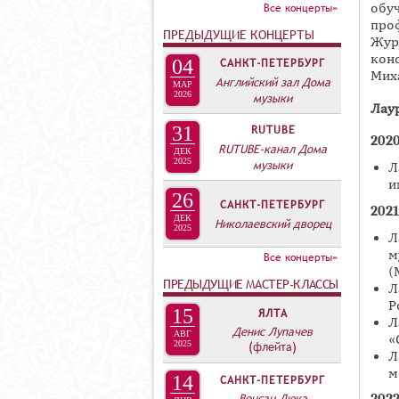
А
Все концерты»
обу
В
проф
ПРЕДЫДУЩИЕ КОНЦЕРТЫ
Жур
К
кон
04
САНКТ-ПЕТЕРБУРГ
Л
Мих
Английский зал Дома
МАР
А
2026
музыки
Лау
Д
31
RUTUBE
О
202
RUTUBE-канал Дома
ДЕК
К
2025
музыки
Л
и
И
26
САНКТ-ПЕТЕРБУРГ
С
2021
ДЕК
Николаевский дворец
2025
П
Л
м
О
Все концерты»
(
Л
ПРЕДЫДУЩИЕ МАСТЕР-КЛАССЫ
Л
Н
Р
15
ЯЛТА
Л
И
Денис Лупачев
АВГ
«
2025
(флейта)
Т
Л
Е
м
14
САНКТ-ПЕТЕРБУРГ
Л
Венсан Люка
202