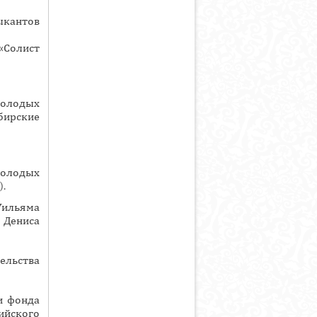
ыкантов
«Солист
олодых
бирские
молодых
).
Уильяма
 Дениса
льства
и фонда
ийского