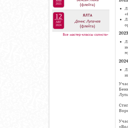
ЯНВ
2025
(флейта)
Я
Л
«
12
ЯЛТА
Л
Денис Лупачев
АВГ
о
2024
(флейта)
202
Все мастер-классы солиста»
Л
и
м
202
Л
и
Учас
Бен
Лупа
Сти
Вор
Уча
«Во