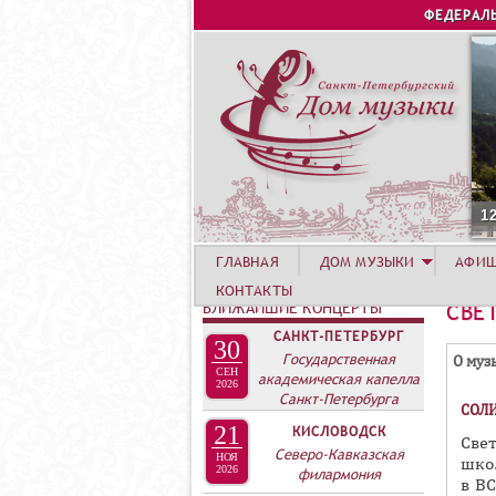
ФЕДЕРАЛ
1
ГЛАВНАЯ
ДОМ МУЗЫКИ
АФИ
КОНТАКТЫ
БЛИЖАЙШИЕ КОНЦЕРТЫ
СВЕ
САНКТ-ПЕТЕРБУРГ
30
Г
Государственная
О муз
СЕН
академическая капелла
Р
2026
Санкт-Петербурга
СОЛИ
У
21
КИСЛОВОДСК
П
Све
Северо-Кавказская
НОЯ
шко
П
2026
филармония
в ВС