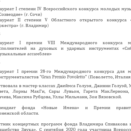
ауреат I степени IV Всероссийского конкурса молодых муз
Созвездие» (г. Сочи)
ауреат II степени V Областного открытого конкурса 
ркестра» (г. Владимир)
3
ауреат I премии VIII Международного конкурса м
сполнителей на духовых и ударных инструментах «Си
узыкальные ассамблеи»
4
ауреат I премии 28-го Международного конкурса для 
нструменталистов “Gran Premio Povoletto” (Поволетто, Италия
твовала в мастер-классах Джеймса Голуэя, Джинни Голуэй, 
нета, Лорны МакГи, Сары Лувьон, Гарета МакЛернона,
чева, Максима Рубцова, Уллы Мильманн, Зои Вязовской.
пендиат фонда «Новые Имена» и Премии правите
онежской области.
стник концертных программ фонда Владимира Спивакова 
лшебство Звука». С сентября 2020 года участница Всеросс