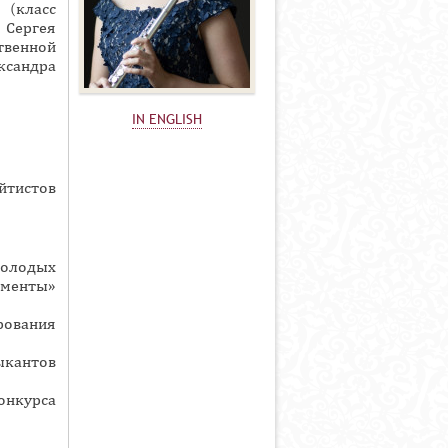
 (класс
 Сергея
твенной
ксандра
IN ENGLISH
йтистов
олодых
менты»
рования
зыкантов
онкурса