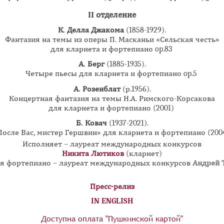
II отделение
К. Делла Джакома
(1858-1929).
Фантазия на темы из оперы П. Масканьи «Сельская честь»
для кларнета и фортепиано op.83
А. Берг
(1885-1935).
Четыре пьесы для кларнета и фортепиано op.5
А. Розенблат
(р.1956).
Концертная фантазия на темы Н.А. Римского-Корсакова
для кларнета и фортепиано (2001)
Б. Ковач
(1937-2021).
После Вас, мистер Гершвин» для кларнета и фортепиано (200
Исполняет – лауреат международных конкурсов
Никита Лютиков
(кларнет)
я фортепиано – лауреат международных конкурсов
Андрей 
Пресс-релиз
IN ENGLISH
Доступна оплата "Пушкинской картой"