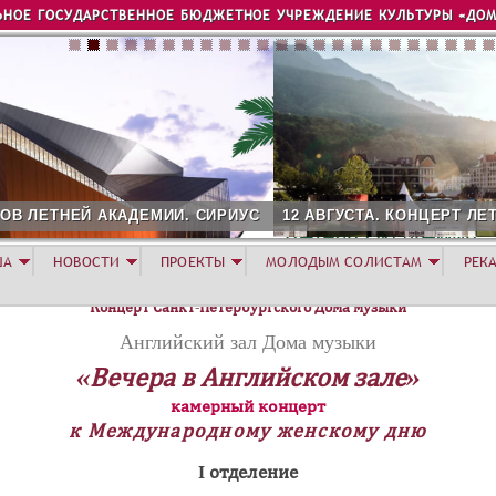
Jump to navigation
ЬНОЕ ГОСУДАРСТВЕННОЕ БЮДЖЕТНОЕ УЧРЕЖДЕНИЕ КУЛЬТУРЫ «ДОМ
2 АВГУСТА. КОНЦЕРТ ЛЕТНЕЙ АКАДЕМИИ. РОЗА ХУТОР
ША
НОВОСТИ
ПРОЕКТЫ
МОЛОДЫМ СОЛИСТАМ
РЕК
Концерт Санкт-Петербургского Дома музыки
Английский зал Дома музыки
«Вечера в Английском зале»
камерный концерт
к Международному женскому дню
I отделение