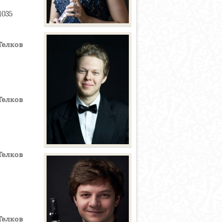
1035
Телков
Телков
Телков
Телков