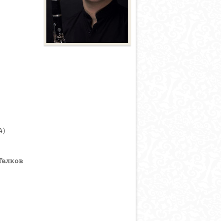
4)
Телков