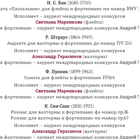
И. С. Бах
(1685-1750).
ата «Пасхальная» для флейты и фортепиано ми мажор BWV 
Исполняет – лауреат международных конкурсов
Светлана Маренкова
(флейта)
я фортепиано – лауреат международных конкурсов
Андрей 
Р. Штраус
(1864-1949).
Анданте для валторны и фортепиано до мажор TrV 155
Исполняет – лауреат международных конкурсов
Александр Герасимов
(валторна)
я фортепиано – лауреат международных конкурсов
Андрей 
Ф. Пуленк
(1899-1963).
Соната для флейты и фортепиано FP164
Исполняет – лауреат международных конкурсов
Светлана Маренкова
(флейта)
я фортепиано – лауреат международных конкурсов
Андрей 
К. Сен-Санс
(1835-1921).
Романс для валторны и фортепиано фа мажор op.36
Романс для валторны и фортепиано ми мажор op.67
Исполняет – лауреат международных конкурсов
Александр Герасимов
(валторна)
я фортепиано – лауреат международных конкурсов
Андрей 