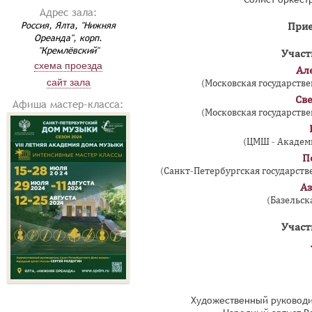
Адрес зала:
Россия, Ялта, "Нижняя
Прие
Ореанда", корп.
"Кремлёвский"
Участ
схема проезда
Ал
сайт зала
(Московская государстве
Св
Афиша мастер-класса:
(Московская государстве
(ЦМШ - Академи
П
(Санкт-Петербургская государстве
Аз
(Базельск
Участ
Художественный руководи