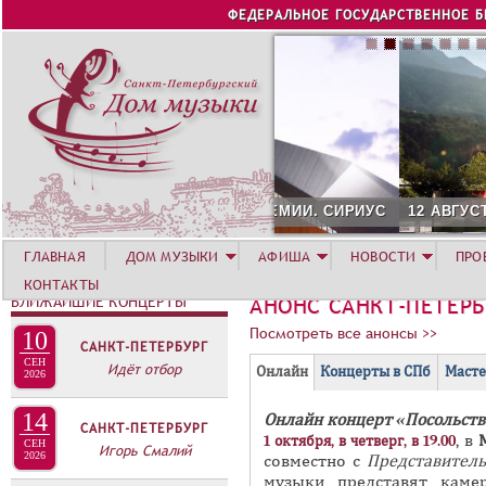
Jump to navigation
ФЕДЕРАЛЬНОЕ ГОСУДАРСТВЕННОЕ 
12 АВГУСТА. КОНЦЕРТ Л
ГЛАВНАЯ
ДОМ МУЗЫКИ
АФИША
НОВОСТИ
ПРО
КОНТАКТЫ
БЛИЖАЙШИЕ КОНЦЕРТЫ
АНОНС САНКТ-ПЕТЕР
Посмотреть все анонсы >>
10
САНКТ-ПЕТЕРБУРГ
Г
СЕН
Идёт отбор
(
Онлайн
Концерты в СПб
Масте
2026
Р
а
14
Онлайн концерт «Посольств
У
к
САНКТ-ПЕТЕРБУРГ
, в
1 октября, в четверг, в 19.00
СЕН
П
т
Игорь Смалий
2026
совместно с
Представитель
и
П
музыки представят каме