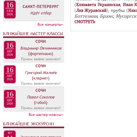
16
в
(
,
Елизавета Украинская
Иван 
А
САНКТ-ПЕТЕРБУРГ
(
), трубы (
Лев Журавский
Ник
н
СЕН
Идёт отбор
В
2026
Боттезини, Брамс, Мусоргск
а
К
СМОТРЕТЬ
Все концерты»
я
Л
в
БЛИЖАЙШИЕ МАСТЕР-КЛАССЫ
А
к
СОЧИ
16
Д
Владимир Овчинников
л
АВГ
О
(фортепиано)
а
2026
Прием заявок окончен!
К
д
СОЧИ
16
А
к
Григорий Малиёв
АВГ
Н
а
(кларнет)
2026
Прием заявок окончен!
О
)
СОЧИ
Н
16
Павел Соколов
С
АВГ
(гобой)
2026
Прием заявок окончен!
А
Все мастер-классы»
БЛИЖАЙШИЕ ЭКСКУРСИИ
ВТ