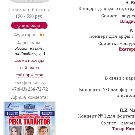
А. В
Концерт для фагота, стр
Стоимость билетов:
150 - 550 руб.
Солист – лаур
Влади
купить билет
Р.
6+
Аудитория:
Концерт для арфы с
Адрес зала:
Солистка – лау
Россия, Казань,
Екатер
пл.Свободы, д.3
схема проезда
сайт зала
сайт оркестра
В связи с к
Телефон кассы:
+7(843) 236-72-72
Концерта №1 для фортеп
в испо
Афиша концерта:
П.И. Ч
Концерт № 1 для фортепи
Солист – лаур
Тагир Кам