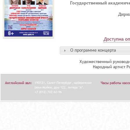
Государственный академич
Дири
Доступна оп
О программе концерта
Художественный руководи
Народный артист Р
Английский зал:
190121, Санкт-Петербург, набережная
Часы работы касс
реки Мойки, дом 122, литера "А".
+7 (812) 702-60-96