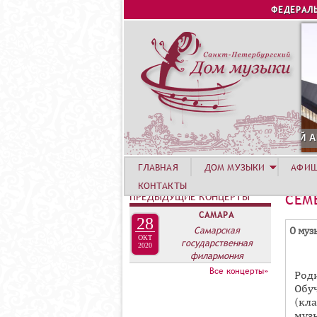
ФЕДЕРАЛ
УСТА. КОНЦЕРТ УЧАСТНИКОВ ЛЕТНЕЙ АКАДЕМИИ. СИРИУС
ГЛАВНАЯ
ДОМ МУЗЫКИ
АФИ
КОНТАКТЫ
ПРЕДЫДУЩИЕ КОНЦЕРТЫ
СЕМ
САМАРА
28
Г
Самарская
О муз
ОКТ
государственная
Р
2020
филармония
У
Все концерты»
Род
П
Обуч
П
(кл
муз