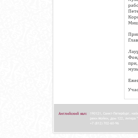
А
раб
В
Пет
К
Кор
Мищ
Л
А
При
Глав
Д
О
Лау
К
Фон
при
И
музы
С
Еже
П
О
Уча
Л
Н
И
Английский зал:
190121, Санкт-Петербург, на
реки Мойки, дом 122, литера "
Т
+7 (812) 702-60-96
Е
Л