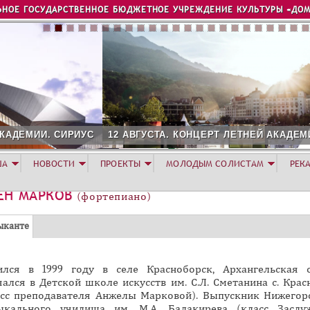
Jump to navigation
ЬНОЕ ГОСУДАРСТВЕННОЕ БЮДЖЕТНОЕ УЧРЕЖДЕНИЕ КУЛЬТУРЫ «ДОМ
12 АВГУСТА. КОНЦЕРТ ЛЕТНЕЙ АКАДЕМИИ. РОЗА ХУТОР
ША
НОВОСТИ
ПРОЕКТЫ
МОЛОДЫМ СОЛИСТАМ
РЕК
ЁН МАРКОВ
(фортепиано)
(
ыканте
а
к
ился в 1999 году в селе Красноборск, Архангельская о
т
ался в Детской школе искусств им. С.Л. Сметанина с. Крас
и
асс преподавателя Анжелы Марковой). Выпускник Нижегор
в
ыкального училища им. М.А. Балакирева (класс Заслу