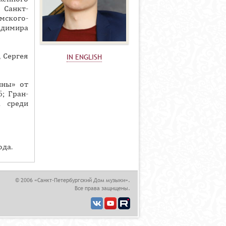
 Санкт-
мского-
адимира
 Сергея
IN ENGLISH
ины» от
; Гран-
а среди
ода.
© 2006 «Санкт-Петербургский Дом музыки».
Все права защищены.