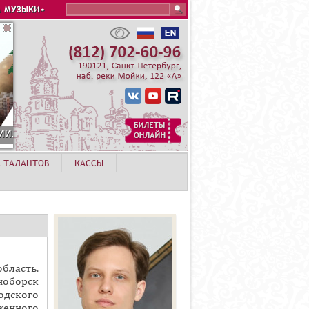
Search this site
 МУЗЫКИ»
А ТАЛАНТОВ
КАССЫ
бласть.
ноборск
одского
женного