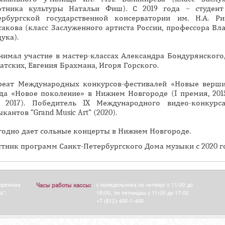
отника культуры Натальи Фиш). С 2019 года – студент
н
ербургской государственной консерватории им. Н.А. Ри
а
сакова (класс Заслуженного артиста России, профессора Вл
я
ука).
в
нимал участие в мастер-классах Александра Бондурянского,
к
атских, Евгения Брахмана, Игоря Горского.
л
а
реат Международных конкурсов-фестивалей «Новые верш
да «Новое поколение» в Нижнем Новгороде (I премия, 2015
д
, 2017). Победитель IX Международного видео-конкурс
к
кантов “Grand Music Art” (2020).
а
годно дает сольные концерты в Нижнем Новгороде.
)
стник программ Санкт-Петербургского Дома музыки с 2020 г
бережная
Часы работы кассы:
с понедельника по четверг с 11:00 до
А".
18:00, по пятницам с 11:00 до 17:00
+7 (812) 400-1-400