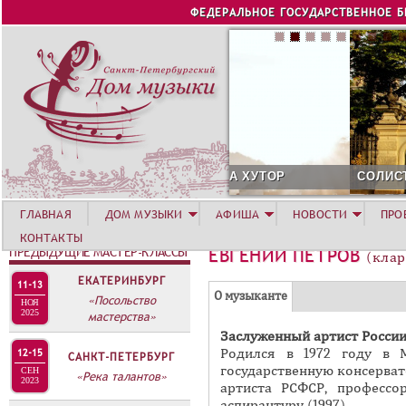
Jump to navigation
ФЕДЕРАЛЬНОЕ ГОСУДАРСТВЕННОЕ 
СОЛИСТ АВГУСТА 2026 -
ГЛАВНАЯ
ДОМ МУЗЫКИ
АФИША
НОВОСТИ
ПРО
КОНТАКТЫ
ПРЕДЫДУЩИЕ МАСТЕР-КЛАССЫ
ЕВГЕНИЙ ПЕТРОВ
(клар
ЕКАТЕРИНБУРГ
11-13
Г
(
О музыканте
«Посольство
НОЯ
Р
2025
мастерства»
а
Заслуженный артист России
У
к
Родился в 1972 году в 
12-15
САНКТ-ПЕТЕРБУРГ
П
т
государственную консерват
СЕН
«Река талантов»
и
2023
П
артиста РСФСР, профессо
в
аспирантуру (1997).