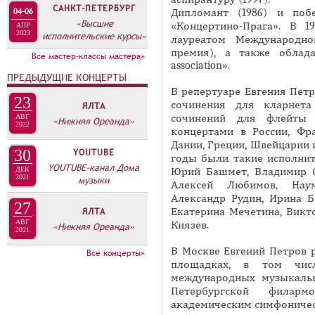
А
САНКТ-ПЕТЕРБУРГ
04-06
Дипломант (1986) и поб
н
В
«Высшие
«Концертино-Прага». В 
АПР
а
2023
исполнительские курсы»
К
лауреатом Международно
я
премия), а также облад
Л
Все мастер-классы мастера»
association».
в
А
ПРЕДЫДУЩИЕ КОНЦЕРТЫ
к
В репертуаре Евгения Петр
Д
л
23
сочинения для кларнета
ЯЛТА
О
а
сочинений для флейты 
АВГ
«Нижняя Ореанда»
2022
К
концертами в России, Фра
д
Дании, Греции, Швейцарии 
И
к
30
YOUTUBE
годы были такие исполнит
С
а
YOUTUBE-канал Дома
Юрий Башмет, Владимир С
ДЕК
2021
музыки
П
)
Алексей Любимов, Наум
Александр Рудин, Ирина Б
О
27
Екатерина Мечетина, Викт
ЯЛТА
Л
АВГ
Князев.
«Нижняя Ореанда»
2021
Н
В Москве Евгений Петров 
Все концерты»
И
площадках, в том чис
Т
международных музыкаль
Петербургской филар
Е
академическим симфоничес
Л