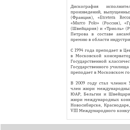
Я
Дискография исполни
произведений, выпущенных
(Франция), «Etcetera Reco
«Marco Polo» (Россия), «Гр
(Швейцария) и «Триоль» (Ро
Петрова в составе анса
премию в области индустри
С 1994 года преподает в Це
в Московской консерватор
Государственной классичес
Государственного училища д
преподает в Московском го
В 2009 году стал членом 
член жюри международных 
ЮАР, Бельгии и Швейцари
жюри международных конку
Новосибирске, Краснодаре
VIII Международного конкур