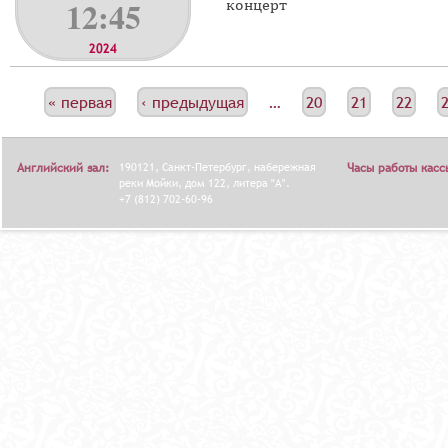
12:45
концерт
2024
С
« первая
‹ предыдущая
…
20
21
22
Т
Р
Английский зал:
190121, Санкт-Петербург, набережная
Часы работы касс
А
реки Мойки, дом 122, литера "А".
+7 (812) 702-60-96
Н
И
Ц
Ы