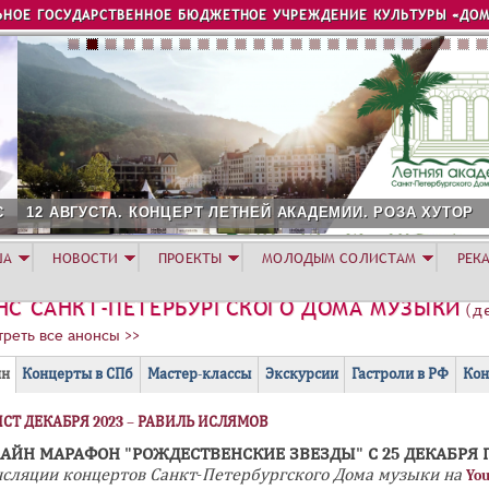
Jump to navigation
ЬНОЕ ГОСУДАРСТВЕННОЕ БЮДЖЕТНОЕ УЧРЕЖДЕНИЕ КУЛЬТУРЫ «ДОМ
2 АВГУСТА. КОНЦЕРТ ЛЕТНЕЙ АКАДЕМИИ. РОЗА ХУТОР
ША
НОВОСТИ
ПРОЕКТЫ
МОЛОДЫМ СОЛИСТАМ
РЕК
НС САНКТ-ПЕТЕРБУРГСКОГО ДОМА МУЗЫКИ
(де
реть все анонсы >>
(
йн
Концерты в СПб
Мастер-классы
Экскурсии
Гастроли в РФ
Кон
а
СТ ДЕКАБРЯ 2023 – РАВИЛЬ ИСЛЯМОВ
к
т
АЙН МАРАФОН "РОЖДЕСТВЕНСКИЕ ЗВЕЗДЫ" С 25 ДЕКАБРЯ 
нсляции концертов Санкт-Петербургского Дома музыки на
Yo
и