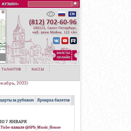
Search this site
 МУЗЫКИ»
А ТАЛАНТОВ
КАССЫ
кабрь, 2023)
церты за рубежом
Ярмарка билетов
ПО 7 ЯНВАРЯ
uTube-канале @SPb_Music_House