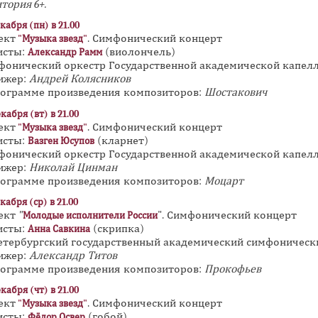
тория 6+.
в
кабря (пн) в 21.00
н
ект
. Симфонический концерт
"Музыка звезд"
а
исты:
(виолончель)
Александр Рамм
я
фонический оркестр Государственной академической капел
в
ижер:
Андрей Колясников
рограмме произведения композиторов:
Шостакович
к
л
кабря (вт) в 21.00
ект
. Симфонический концерт
"Музыка звезд"
а
исты:
(кларнет)
Вазген Юсупов
д
фонический оркестр Государственной академической капел
к
ижер:
Николай Цинман
а
рограмме произведения композиторов:
Моцарт
)
кабря (ср) в 21.00
ект
"
". Симфонический концерт
Молодые исполнители России
исты:
(скрипка)
Анна Савкина
Петербургский государственный академический симфоническ
ижер:
Александр Титов
рограмме произведения композиторов:
Прокофьев
кабря (чт) в 21.00
ект
. Симфонический концерт
"Музыка звезд"
исты:
(гобой)
Фёдор Освер