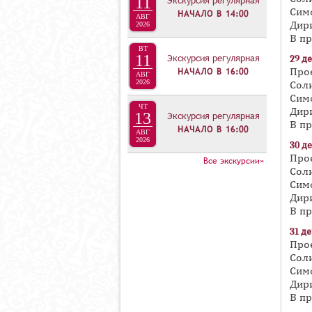
11
Экскурсия регулярная
Сим
НАЧАЛО В
14:00
АВГ
Дир
2026
В п
ВТ
11
Экскурсия регулярная
29 де
НАЧАЛО В
16:00
Про
АВГ
2026
Сол
Сим
ЧТ
Дир
13
Экскурсия регулярная
В п
НАЧАЛО В
16:00
АВГ
2026
30 де
Про
Все экскурсии»
Сол
Сим
Дир
В п
31
де
Про
Сол
Сим
Дир
В п