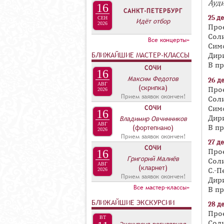
Ауди
16
А
САНКТ-ПЕТЕРБУРГ
25 де
СЕН
Идёт отбор
В
2026
Про
К
Сол
Все концерты»
Сим
Л
БЛИЖАЙШИЕ МАСТЕР-КЛАССЫ
Дир
А
В п
СОЧИ
16
Д
Максим Федотов
26 де
АВГ
О
(скрипка)
Про
2026
Прием заявок окончен!
Сол
К
СОЧИ
Сим
16
А
Дир
Владимир Овчинников
АВГ
Н
В п
(фортепиано)
2026
Прием заявок окончен!
О
27 де
СОЧИ
Про
Н
16
Григорий Малиёв
Сол
С
АВГ
(кларнет)
С.-
2026
Прием заявок окончен!
А
Дир
Все мастер-классы»
В п
БЛИЖАЙШИЕ ЭКСКУРСИИ
28 де
Про
ВТ
Сол