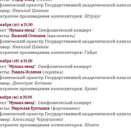
фонический оркестр Государственной академической капел
ижер:
Николай Цинман
рограмме произведения композиторов:
Штраус
кабря (пт) в 21.00
ект
. Симфонический концерт
"Музыка звезд"
исты:
(виолончель)
Василий Степанов
фонический оркестр Государственной академической капел
ижер:
Николай Цинман
рограмме произведения композиторов:
Гайдн
кабря (сб) в 21.00
ект
. Симфонический концерт
"Музыка звезд"
исты:
(скрипка)
Равиль Ислямов
фонический оркестр Государственной академической капел
ижер:
Димитрис Ботинис
рограмме произведения композиторов:
Брамс
кабря (вс) в 20.00
ект
. Симфонический концерт
"Музыка звезд"
исты:
(фортепиано)
Мирослав Култышев
фонический оркестр Государственной академической капел
ижер:
Александр Чернушенко
рограмме произведения композиторов:
Шопен