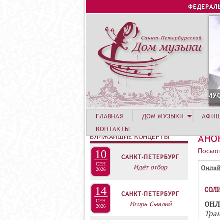
ФЕДЕРАЛ
1
ГЛАВНАЯ
ДОМ МУЗЫКИ
АФИ
КОНТАКТЫ
БЛИЖАЙШИЕ КОНЦЕРТЫ
АНО
Посмот
10
САНКТ-ПЕТЕРБУРГ
Г
СЕН
Идёт отбор
Онла
2026
Р
14
СОЛИ
У
САНКТ-ПЕТЕРБУРГ
СЕН
П
Игорь Смалий
ОНЛ
2026
Тра
П