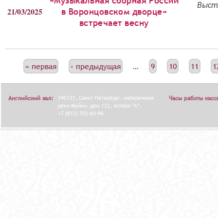
«Музыкальная сборная России
Выст
21/03/2025
в Воронцовском дворце»
встречает весну
С
« первая
‹ предыдущая
…
9
10
11
1
Т
Р
Английский зал:
190121, Санкт-Петербург, набережная
Часы работы касс
А
реки Мойки, дом 122, литера "А".
+7 (812) 702-60-96
Н
И
Ц
Ы