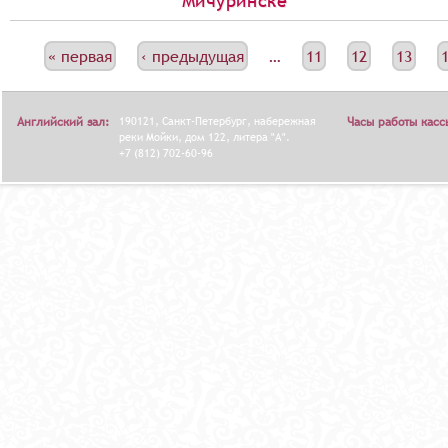
Мичуринске
С
« первая
‹ предыдущая
…
11
12
13
Т
Р
Английский зал:
190121, Санкт-Петербург, набережная
Часы работы касс
А
реки Мойки, дом 122, литера "А".
+7 (812) 702-60-96
Н
И
Ц
Ы