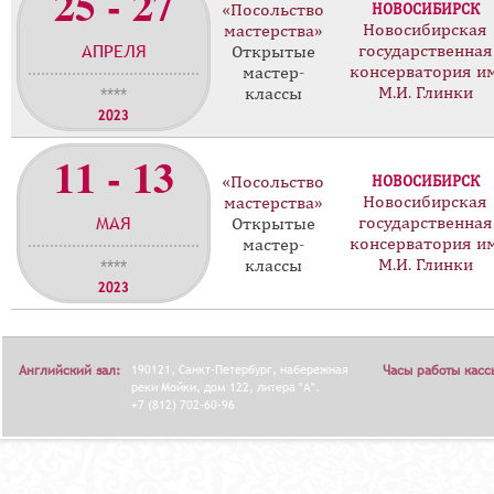
25 - 27
«Посольство
НОВОСИБИРСК
Новосибирская
мастерства»
АПРЕЛЯ
государственная
Открытые
консерватория им
мастер-
М.И. Глинки
классы
****
2023
11 - 13
«Посольство
НОВОСИБИРСК
Новосибирская
мастерства»
МАЯ
государственная
Открытые
консерватория им
мастер-
М.И. Глинки
классы
****
2023
Английский зал:
190121, Санкт-Петербург, набережная
Часы работы касс
реки Мойки, дом 122, литера "А".
+7 (812) 702-60-96