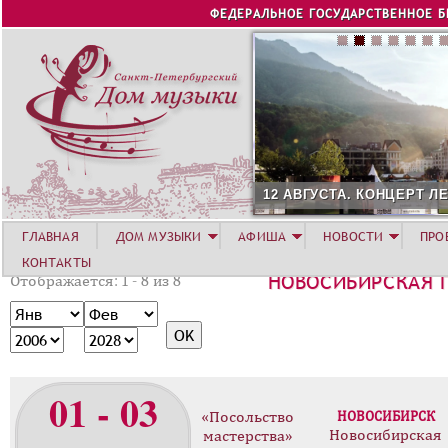
Jump to navigation
ФЕДЕРАЛЬНОЕ ГОСУДАРСТВЕННОЕ 
12 АВГУСТА. КОНЦЕРТ Л
ГЛАВНАЯ
ДОМ МУЗЫКИ
АФИША
НОВОСТИ
ПРО
КОНТАКТЫ
НОВОСИБИРСКАЯ 
Отображается: 1 - 8 из 8
М
М
е
е
Г
Г
с
с
о
о
я
я
д
д
01 - 03
ц
ц
«Посольство
НОВОСИБИРСК
Новосибирская
мастерства»