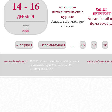
14 - 16
«Высшие
САНКТ-
исполнительские
ПЕТЕРБУРГ
ДЕКАБРЯ
курсы»
Английский 
Закрытые мастер-
Дома музы
классы
****
2020
С
« первая
‹ предыдущая
…
16
17
18
Т
Р
Английский зал:
190121, Санкт-Петербург, набережная
Часы работы касс
А
реки Мойки, дом 122, литера "А".
+7 (812) 702-60-96
Н
И
Ц
Ы