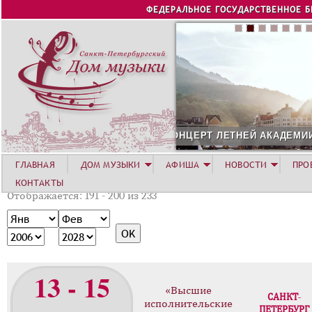
Jump to navigation
ФЕДЕРАЛЬНОЕ ГОСУДАРСТВЕННОЕ 
НЕЙ АКАДЕМИИ. РОЗА ХУТОР
СОЛИСТ АВГУСТА 2026
ГЛАВНАЯ
ДОМ МУЗЫКИ
АФИША
НОВОСТИ
ПРО
КОНТАКТЫ
Отображается: 191 - 200 из 233
М
М
е
е
Г
Г
с
с
о
о
я
я
д
д
13 - 15
ц
ц
«Высшие
САНКТ-
исполнительские
ПЕТЕРБУРГ