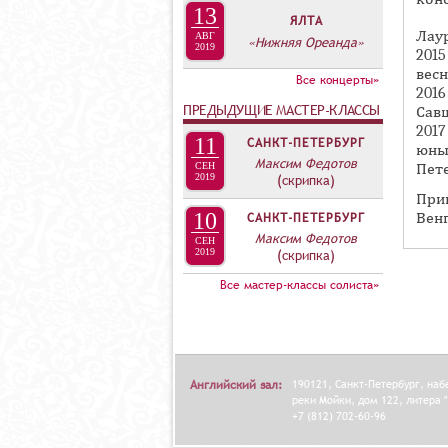
А
13
ЯЛТА
В
Лау
АВГ
«Нижняя Ореанда»
2019
К
201
весн
Л
Все концерты»
201
А
ПРЕДЫДУЩИЕ МАСТЕР-КЛАССЫ
Сав
2017
Д
11
САНКТ-ПЕТЕРБУРГ
юны
О
Максим Федотов
Пете
СЕН
2019
(скрипка)
К
При
И
10
САНКТ-ПЕТЕРБУРГ
Венг
С
Максим Федотов
СЕН
2019
(скрипка)
П
Все мастер-классы солиста»
О
Л
Н
И
Английский зал:
190121, Санкт-Петербург, на
Т
реки Мойки, дом 122, литера "
+7 (812) 702-60-96
Е
Л