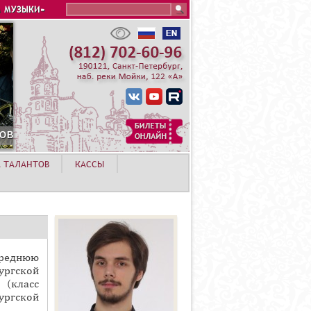
Search this site
 МУЗЫКИ»
А ТАЛАНТОВ
КАССЫ
реднюю
ргской
 (класс
ургской