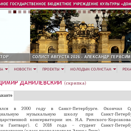
Jump to navigation
ЬНОЕ ГОСУДАРСТВЕННОЕ БЮДЖЕТНОЕ УЧРЕЖДЕНИЕ КУЛЬТУРЫ «ДОМ
ОЛИСТ АВГУСТА 2026 - АЛЕКСАНДР ГЕРАСИМОВ
ША
НОВОСТИ
ПРОЕКТЫ
МОЛОДЫМ СОЛИСТАМ
РЕК
ДИМИР ДАНИЛЕВСКИЙ
(скрипка)
(
ыканте
а
ился в 2000 году в Санкт-Петербурге. Окончил С
к
циальную музыкальную школу при Санкт-Петербу
т
ударственной консерватории им. Н.А. Римского-Корсакова
и
ги Гантварг). С 2018 года – студент Санкт-Петерб
в
ерватории (класс преподавателя Элины Друх).