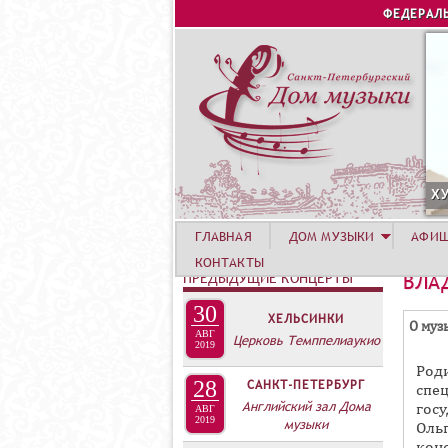
ФЕДЕРАЛ
УСТА. КОНЦЕРТ ЛЕТНЕЙ АКАДЕМИИ. РОЗА ХУТОР
С
ГЛАВНАЯ
ДОМ МУЗЫКИ
АФИ
КОНТАКТЫ
ПРЕДЫДУЩИЕ КОНЦЕРТЫ
ВЛА
30
ХЕЛЬСИНКИ
Г
О муз
АВГ
Церковь Темппелиаукио
Р
2019
Род
У
28
САНКТ-ПЕТЕРБУРГ
спе
П
Английский зал Дома
гос
АВГ
2019
П
музыки
Оль
конс