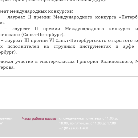
н
реат международных конкурсов:
а
5 – лауреат II премии Международного конкурса «Петерб
я
а».
6 – лауреат II премии Международного конкурса им
в
шинского (Санкт-Петербург).
к
 – лауреат III премии VI Санкт-Петербургского открытого 
л
х исполнителей на струнных инструментах и арфе (
а
рбург).
д
нимал участие в мастер-классах Григория Калиновского, 
к
ерова.
а
)
бережная
Часы работы кассы:
с понедельника по четверг с 11:00 до
А".
18:00, по пятницам с 11:00 до 17:00
+7 (812) 400-1-400