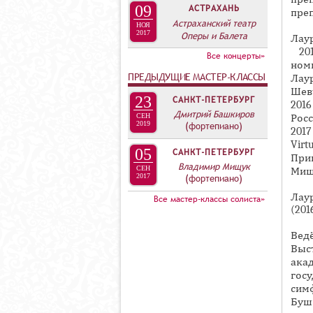
А
09
АСТРАХАНЬ
пре
В
Астраханский театр
НОЯ
2017
Оперы и Балета
К
Лау
201
Л
Все концерты»
ном
А
ПРЕДЫДУЩИЕ МАСТЕР-КЛАССЫ
Лау
Шев
Д
23
САНКТ-ПЕТЕРБУРГ
201
О
Дмитрий Башкиров
Рос
СЕН
2019
(фортепиано)
К
2017
Virt
И
05
САНКТ-ПЕТЕРБУРГ
При
С
Владимир Мищук
СЕН
Мищ
2017
(фортепиано)
П
Лау
Все мастер-классы солиста»
О
(201
Л
Вед
Н
Выст
И
ак
Т
гос
сим
Е
Буш
Л