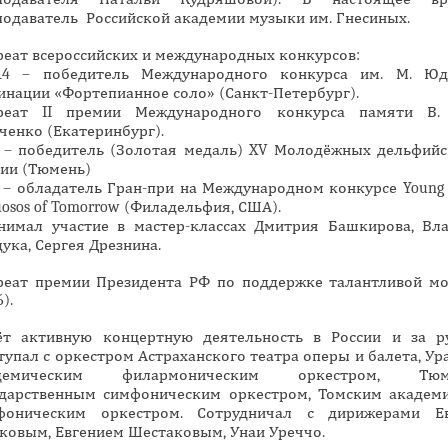
подаватель Российской академии музыки им. Гнесиных.
н
а
реат всероссийских и международных конкурсов:
я
4 – победитель Международного конкурса им. М. Юд
инации «Фортепианное соло» (Санкт-Петербург).
в
реат II премии Международного конкурса памяти В.
к
ченко (Екатеринбург).
л
6 – победитель (Золотая медаль) XV Молодёжных дельфийс
а
сии (Тюмень)
 – обладатель Гран-при на Международном конкурсе Young C
д
uosos of Tomorrow (Филадельфия, США).
к
нимал участие в мастер-классах Дмитрия Башкирова, Вл
а
ука, Сергея Дрезнина.
)
реат премии Президента РФ по поддержке талантливой м
6).
ёт активную концертную деятельность в России и за р
упал с оркестром Астраханского театра оперы и балета, Ур
адемическим филармоническим оркестром, Тюм
ударственным симфоническим оркестром, Томским академ
фоническим оркестром. Сотрудничал с дирижерами Е
ковым, Евгением Шестаковым, Унаи Уреччо.