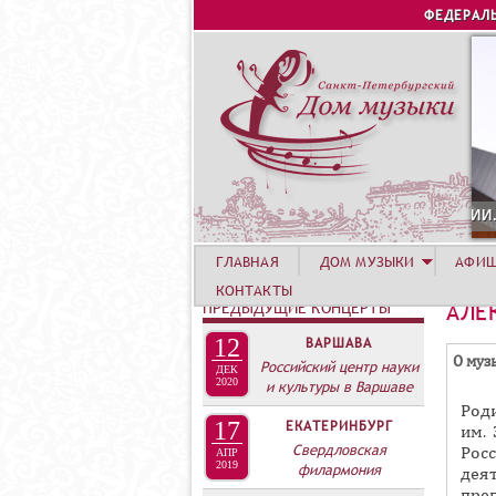
ФЕДЕРАЛ
1
ГЛАВНАЯ
ДОМ МУЗЫКИ
АФИ
КОНТАКТЫ
ПРЕДЫДУЩИЕ КОНЦЕРТЫ
АЛЕ
12
ВАРШАВА
Г
О муз
Российский центр науки
ДЕК
Р
2020
и культуры в Варшаве
Род
У
17
ЕКАТЕРИНБУРГ
им.
П
Свердловская
Рос
АПР
2019
П
филармония
дея
пре