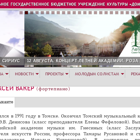
Jump to navigation
ЬНОЕ ГОСУДАРСТВЕННОЕ БЮДЖЕТНОЕ УЧРЕЖДЕНИЕ КУЛЬТУРЫ «ДОМ
2 АВГУСТА. КОНЦЕРТ ЛЕТНЕЙ АКАДЕМИИ. РОЗА ХУТОР
ША
НОВОСТИ
ПРОЕКТЫ
МОЛОДЫМ СОЛИСТАМ
РЕК
КСЕЙ ВАКЕР
(фортепиано)
(
ыканте
а
ился в 1991 году в Томске. Окончил Томский музыкальный 
к
 Э.В. Денисова (класс преподавателя Елены Фефеловой). Вы
т
сийской академии музыки им. Гнесиных (класс Заслу
и
теля искусств России, профессора Тамары Русановой и с
в
подавателя Натальи Кудряшовой). В настоящее в