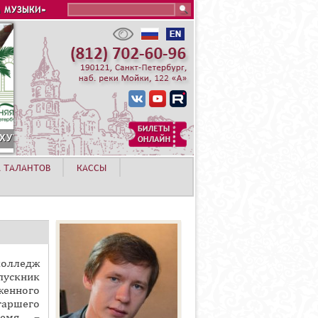
Search this site
 МУЗЫКИ»
А ТАЛАНТОВ
КАССЫ
колледж
пускник
женного
таршего
ремя –