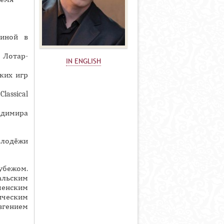
иной в
 Лотар-
IN ENGLISH
ких игр
lassical
адимира
олодёжи
убежом.
альским
енским
ическим
вгением