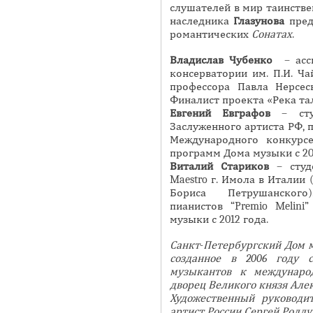
слушателей в мир таинств
наследника
Глазунова
пред
романтических
Сонатах
.
Владислав Чубенко
– асси
консерватории им. П.И. Ча
профессора Павла Нерсес
Финалист проекта «Река тал
Евгений Евграфов
– студ
Заслуженного артиста РФ, п
Международного конкурсе
программ Дома музыки с 201
Виталий Стариков
– студе
Maestro г. Имола в Италии 
Бориса Петрушанского)
пианистов “Premio Melini
музыки с 2012 года.
Санкт-Петербургский Дом 
созданное в 2006 году 
музыкантов к междунаро
дворец Великого князя Алек
Художественный руководи
артист России Сергей Ролду