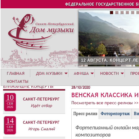
Jump to navigation
ФЕДЕРАЛЬНОЕ ГОСУДАРСТВЕННОЕ 
12 АВГУСТА. КОНЦЕРТ ЛЕТНЕЙ АКАДЕМИИ. 
ГЛАВНАЯ
ДОМ МУЗЫКИ
АФИША
НОВОСТИ
ПРО
КОНТАКТЫ
БЛИЖАЙШИЕ КОНЦЕРТЫ
28/10/2020
ВЕНСКАЯ КЛАССИКА 
10
САНКТ-ПЕТЕРБУРГ
Посмотреть все пресс-релизы >>
СЕН
Идёт отбор
2026
Г
(
Пресс-релиз
Фоторепортаж
Ви
14
Р
а
САНКТ-ПЕТЕРБУРГ
У
Фортепианный онлайн ма
СЕН
к
Игорь Смалий
2026
композиторов
П
т