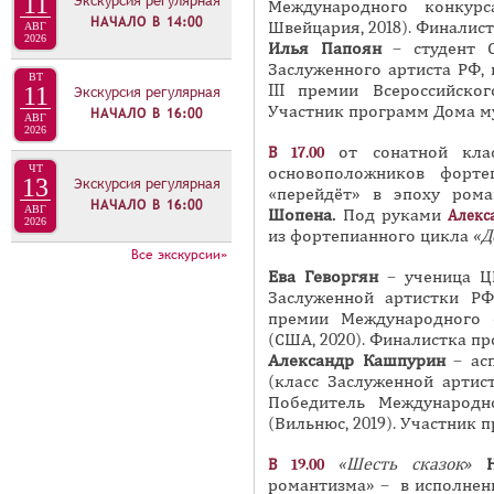
11
Экскурсия регулярная
Международного конкурс
Л
НАЧАЛО В
14:00
Швейцария, 2018). Финалист
АВГ
И
2026
Илья Папоян
– студент 
З
Заслуженного артиста РФ,
ВТ
III премии Всероссийског
11
Экскурсия регулярная
А
Участник программ Дома му
НАЧАЛО В
16:00
АВГ
2026
от сонатной кла
В 17.00
ЧТ
основоположников форт
13
Экскурсия регулярная
«перейдёт» в эпоху ром
НАЧАЛО В
16:00
АВГ
Шопена.
Под руками
Алекс
2026
из фортепианного цикла
«Д
Все экскурсии»
Ева Геворгян
– ученица Ц
Заслуженной артистки РФ,
премии Международного 
(США, 2020). Финалистка пр
Александр Кашпурин
– ас
(класс Заслуженной артис
Победитель Международн
(Вильнюс, 2019). Участник 
«Шесть сказок»
В 19.00
романтизма» – в исполне