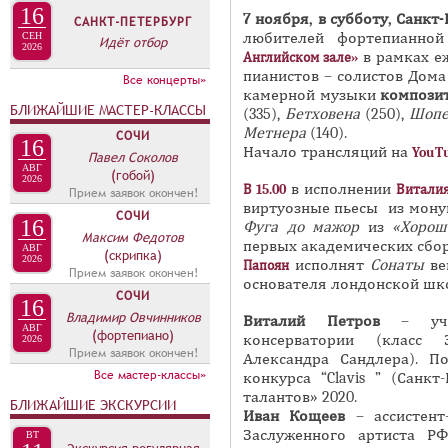
16
и
П
7 ноября, в субботу
,
Санкт-
САНКТ-ПЕТЕРБУРГ
в
любителей фортепианно
СЕН
А
Идёт отбор
2026
в рамках е
Английском зале»
н
В
пианистов – солистов Дом
Все концерты»
а
К
камерной музыки
композит
я
БЛИЖАЙШИЕ МАСТЕР-КЛАССЫ
(335),
Бетховена
(250),
Шопе
Л
Метнера
(140).
в
СОЧИ
16
А
Начало трансляций на
YouT
Павел Соколов
к
АВГ
Д
(гобой)
л
2026
в исполнении
В 15.00
Виталия
Прием заявок окончен!
О
а
виртуозные пьесы
из мону
СОЧИ
К
16
Фуга до мажор
из
«Хорош
д
Максим Федотов
первых академических сбо
П
АВГ
к
(скрипка)
2026
исполнят
Сонаты
ве
Папоян
Прием заявок окончен!
Р
а
основателя лондонской ш
СОЧИ
Е
)
16
Владимир Овчинников
Виталий Петров
– уч
С
АВГ
(фортепиано)
консерватории (класс 
2026
Прием заявок окончен!
С
Александра Сандлера). П
Все мастер-классы»
конкурса “Clavis ” (Санкт
-
талантов» 2020.
БЛИЖАЙШИЕ ЭКСКУРСИИ
Р
Иван Кощеев
– ассистент
Е
Заслуженного артиста РФ
ВТ