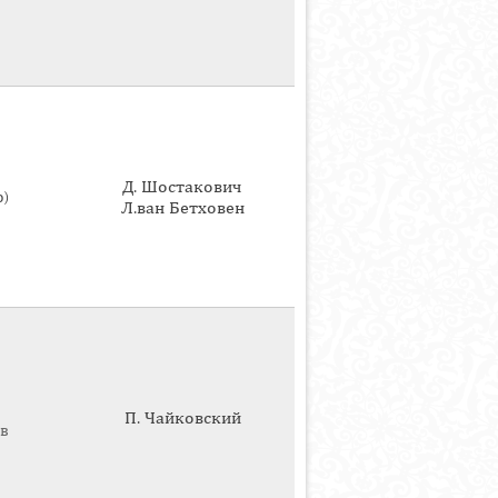
Д. Шостакович
о)
Л.ван Бетховен
П. Чайковский
ов