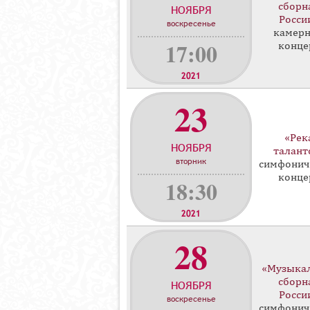
сборн
НОЯБРЯ
н
Росси
воскресенье
ц
камер
е
17:00
конце
р
т
2021
о
23
в
«Рек
НОЯБРЯ
талант
вторник
симфонич
конце
18:30
2021
28
«Музыка
сборн
НОЯБРЯ
Росси
воскресенье
симфонич