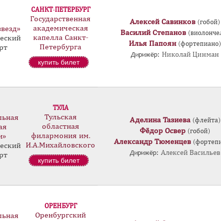
САНКТ-ПЕТЕРБУРГ
Государственная
Алексей Савинков
(гобой)
академическая
звезд»
Василий Степанов
(виолонче
капелла Санкт-
еский
Илья Папоян
(фортепиано)
Петербурга
рт
Дирижёр:
Николай Цинман
купить билет
ТУЛА
Тульская
льная
Аделина Тазиева
(флейта)
областная
ая
Фёдор Освер
(гобой)
филармония им.
и»
Александр Тюменцев
(фортеп
И.А.Михайловского
еский
Дирижёр:
Алексей Васильев
рт
купить билет
ОРЕНБУРГ
Оренбургский
льная