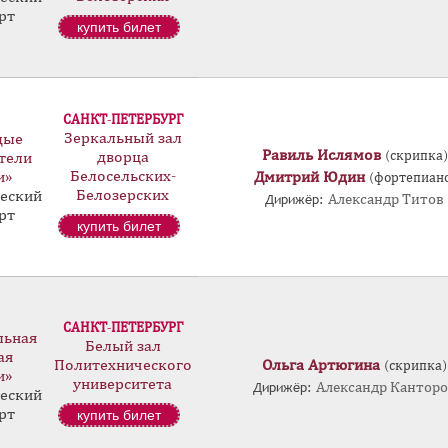
рт
купить билет
САНКТ-ПЕТЕРБУРГ
Зеркальный зал
дые
Равиль Ислямов
(скрипка)
дворца
тели
Белосельских-
и»
Дмитрий Юдин
(фортепиан
Белозерских
еский
Дирижёр:
Александр Титов
рт
купить билет
САНКТ-ПЕТЕРБУРГ
льная
Белый зал
ая
Политехнического
Ольга Артюгина
(скрипка)
и»
университета
Дирижёр:
Александр Кантор
еский
рт
купить билет