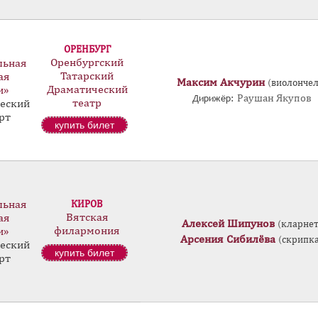
ОРЕНБУРГ
Оренбургский
льная
Татарский
ая
Максим Акчурин
(виолончел
Драматический
и»
Дирижёр:
Раушан Якупов
театр
еский
рт
купить билет
льная
КИРОВ
Вятская
ая
Алексей Шипунов
(кларнет
филармония
и»
Арсения Сибилёва
(скрипка
еский
купить билет
рт