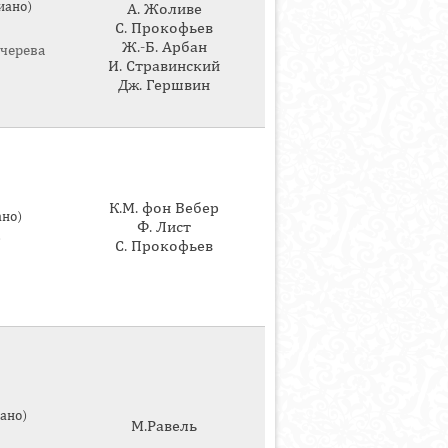
иано)
А. Жоливе
С. Прокофьев
Ж.-Б. Арбан
черева
И. Стравинский
Дж. Гершвин
К.М. фон Вебер
ано)
Ф. Лист
)
С. Прокофьев
ано)
М.Равель