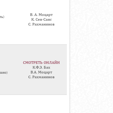
В. А. Моцарт
ль)
К. Сен-Санс
С. Рахманинов
СМОТРЕТЬ ОНЛАЙН
К.Ф.Э. Бах
В.А. Моцарт
иано)
С. Рахманинов