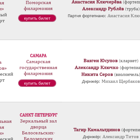
Анастасия Ключерёва
(фортеп
Поморская
ая
филармония
и»
Александр Рублёв
(труба)
ный
Партия фортепиано:
Анастасия Клю
купить билет
рт
САМАРА
Вазген Юсупов
(кларнет)
Самарская
а
государственная
Александр Ключко
(фортепи
ов»
филармония
еский
Никита Серов
(виолончель
рт
Дирижёр:
Михаил Щербаков
купить билет
САНКТ-ПЕТЕРБУРГ
Зеркальный зал
льная
дворца
ая
Тагир Камальтдинов
(фортепи
Белосельских-
и»
Дирижёр:
Александр Титов
Белозерских
еский