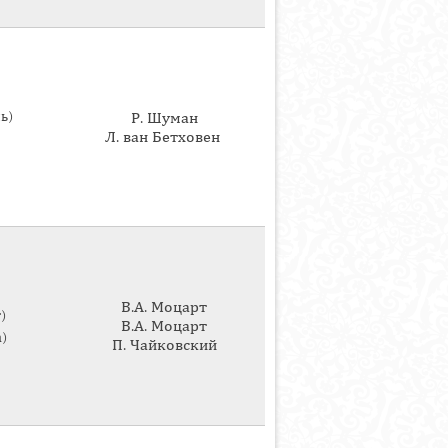
ь)
Р. Шуман
Л. ван Бетховен
В.А. Моцарт
)
В.А. Моцарт
)
П. Чайковский