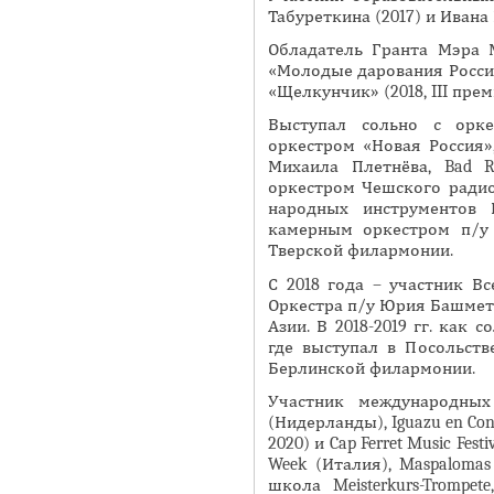
Табуреткина (2017) и Ивана
Я
Обладатель Гранта Мэра М
«Молодые дарования России
«Щелкунчик» (2018, III прем
Выступал сольно с орке
оркестром «Новая Россия»
Михаила Плетнёва, Bad Re
оркестром Чешского ради
народных инструментов 
камерным оркестром п/у
Тверской филармонии.
С 2018 года – участник В
Оркестра п/у Юрия Башмета,
Азии. В 2018-2019 гг. как
где выступал в Посольств
Берлинской филармонии.
Участник международных
(Нидерланды), Iguazu en Conci
2020) и Cap Ferret Music Festi
Week (Италия), Maspalomas 
школа Meisterkurs-Trompete