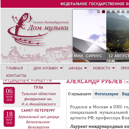
Jump to navigation
ФЕДЕРАЛЬНОЕ ГОСУДАРСТВЕННОЕ 
12 АВГУСТА. КОНЦЕРТ Л
ГЛАВНАЯ
ДОМ МУЗЫКИ
АФИША
НОВОСТИ
ПРО
КОНТАКТЫ
ПРЕДЫДУЩИЕ КОНЦЕРТЫ
АЛЕКСАНДР РУБЛЁВ
(т
ТУЛА
06
Г
Тульская областная
(
О музыканте
Фотогалерея
Вид
МАЯ
филармония им.
Р
а
2026
И.А.Михайловского
Родился в Москве в 2005 го
У
к
САНКТ-ПЕТЕРБУРГ
специальной музыкальной
18
П
т
Зеркальный зал дворца
артиста РФ, профессора Вл
МАР
и
Белосельских-
П
2026
Лауреат международных ко
Белозерских
в