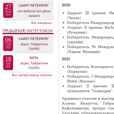
А
2020
н
27
САНКТ-ПЕТЕРБУРГ
В
Английский зал Дома
а
МАЯ
Лауреат III премии Ме
К
2023
музыки
я
(Чехия)
Л
Победитель Международн
Все концерты»
в
А
Лауреат II премии Bucha
к
ПРЕДЫДУЩИЕ МАСТЕР-КЛАССЫ
(Румыния)
Д
л
Победитель Международ
06
САНКТ-ПЕТЕРБУРГ
О
(онлайн)
а
Борис Табуреткин
СЕН
К
Победитель 94 Междуна
д
2022
(труба)
(Париж, Франция)
И
к
18
ЯЛТА
2021
С
а
Борис Табуреткин
АПР
П
)
Победитель Всемирного
2021
(труба)
(Хорватия)
О
Все мастер-классы солиста»
Победитель I Междунар
Л
Shima (Япония)
Лауреат II премии I
Н
музыкантов "Созвездие" 
И
Принимал участие в мастер
Т
Аллена Виззутти, Габр
Е
Кафельникова, Артуро Сан
Л
Участник образовательных