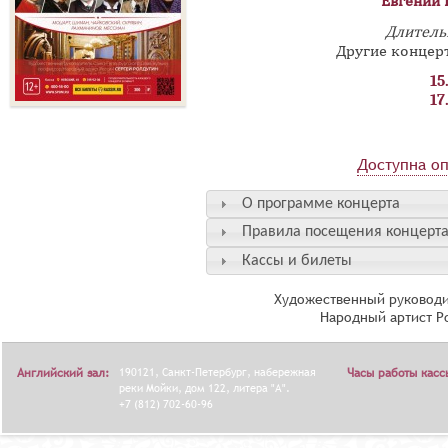
Евгений 
Длительн
Другие концер
15
17
Доступна оп
О программе концерта
Правила посещения концерт
Кассы и билеты
Художественный руководи
Народный артист Р
Английский зал:
190121, Санкт-Петербург, набережная
Часы работы касс
реки Мойки, дом 122, литера "А".
+7 (812) 702-60-96