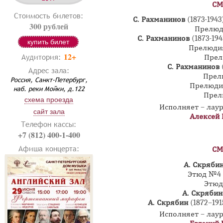
СМ
Стоимость билетов:
С. Рахманинов
(1873-1943
300 рублей
Прелюд
С. Рахманинов
(1873-19
купить билет
Прелюди
12+
Аудитория:
Прел
С. Рахманинов
Адрес зала:
Прел
Россия, Санкт-Петербург,
Прелюди
наб. реки Мойки, д.122
Прел
схема проезда
Исполняет – лау
сайт зала
Алексей 
Телефон кассы:
+7 (812) 400-1-400
Афиша концерта:
СМ
А. Скряби
Этюд №
Этюд
А. Скрябин
А. Скрябин
(1872–191
Исполняет – лау