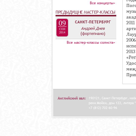
А
Все концерты»
Пог
В
муз
ПРЕДЫДУЩИЕ МАСТЕР-КЛАССЫ
К
акад
09
САНКТ-ПЕТЕРБУРГ
201
Л
Андрей Диев
арти
СЕН
А
2014
(фортепиано)
Лау
Д
200
Все мастер-классы солиста»
исп
О
201
К
«Per
Удо
И
межд
С
При
П
О
Л
Английский зал:
190121, Санкт-Петербург, на
Н
реки Мойки, дом 122, литера "
+7 (812) 702-60-96
И
Т
Е
Л