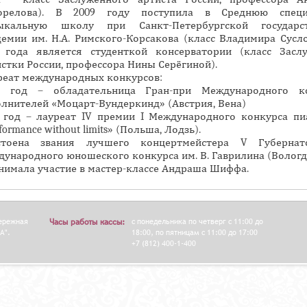
орелова). В 2009 году поступила в Среднюю специ
н
ыкальную школу при Санкт-Петербургской государст
а
емии им. Н.А. Римского-Корсакова (класс Владимира Суслов
я
1 года является студенткой консерватории (класс Засл
в
стки России, профессора Нины Серёгиной).
реат международных конкурсов:
к
6 год – обладательница Гран-при Международного к
л
олнителей «Моцарт-Вундеркинд» (Австрия, Вена)
а
3 год – лауреат IV премии I Международного конкурса пи
formance without limits» (Польша, Лодзь).
д
стоена звания лучшего концертмейстера V Губернат
к
ународного юношеского конкурса им. В. Гаврилина (Вологда,
а
нимала участие в мастер-классе Андраша Шиффа.
)
бережная
Часы работы кассы:
с понедельника по четверг с 11:00 до
А".
18:00, по пятницам с 11:00 до 17:00
+7 (812) 400-1-400