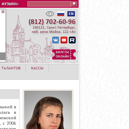
Search this site
 МУЗЫКИ»
А ТАЛАНТОВ
КАССЫ
узыкой в
алась в
ежской
 с 2006
натолия