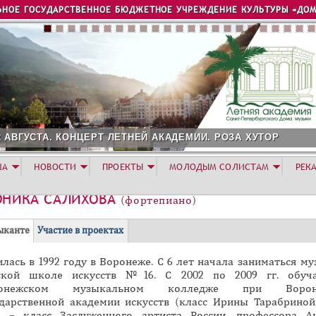
Jump to navigation
ЬНОЕ ГОСУДАРСТВЕННОЕ БЮДЖЕТНОЕ УЧРЕЖДЕНИЕ КУЛЬТУРЫ «ДОМ
2 АВГУСТА. КОНЦЕРТ ЛЕТНЕЙ АКАДЕМИИ. РОЗА ХУТОР
ША
НОВОСТИ
ПРОЕКТЫ
МОЛОДЫМ СОЛИСТАМ
РЕК
ОНИКА САЛИХОВА
(фортепиано)
(
ыканте
Участие в проектах
а
лась в 1992 году в Воронеже. С 6 лет начала заниматься м
к
ской школе искусств №16. С 2002 по 2009 гг. обуч
т
ронежском музыкальном колледже при Ворон
и
ударственной академии искусств (класс Ирины Тарабриной,
в
а – класс Заслуженного артиста России, профессора А