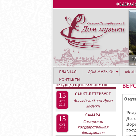
ФЕДЕРАЛ
1
ГЛАВНАЯ
ДОМ МУЗЫКИ
АФИ
КОНТАКТЫ
ПРЕДЫДУЩИЕ КОНЦЕРТЫ
ВЕР
15
САНКТ-ПЕТЕРБУРГ
Г
О муз
Английский зал Дома
АПР
Р
2015
музыки
Роди
У
САМАРА
15
Дет
П
Самарская
Во
ОКТ
государственная
П
2014
гос
филармония
год