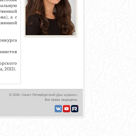
альную
венной
а), а с
уженной
онкурса
анистов
орского
 2013).
© 2006 «Санкт-Петербургский Дом музыки».
Все права защищены.