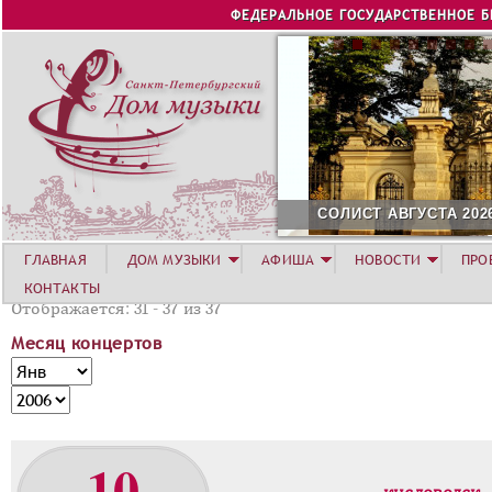
Jump to navigation
ФЕДЕРАЛЬНОЕ ГОСУДАРСТВЕННОЕ 
СОЛИСТ АВГУСТА 2026 -
ГЛАВНАЯ
ДОМ МУЗЫКИ
АФИША
НОВОСТИ
ПРО
КОНТАКТЫ
Отображается: 31 - 37 из 37
Месяц концертов
М
М
е
е
Г
с
с
о
я
я
д
10
ц
ц
к