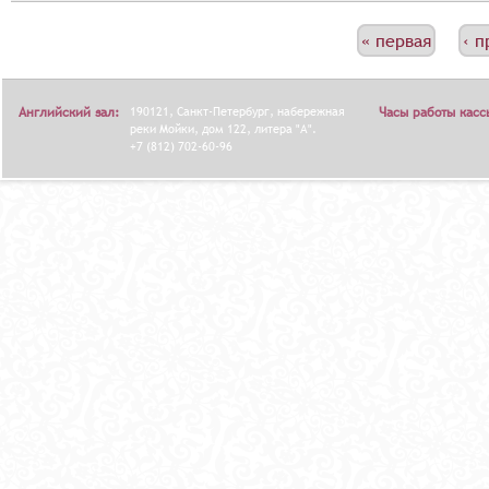
С
« первая
‹ 
Т
Р
Английский зал:
190121, Санкт-Петербург, набережная
Часы работы касс
А
реки Мойки, дом 122, литера "А".
+7 (812) 702-60-96
Н
И
Ц
Ы