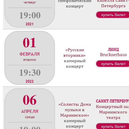
капелла Санкт
симфонический
четверг
Петербурга
концерт
19:00
купить билет
2021
01
«Русские
ЛИНЦ
ФЕВРАЛЯ
Brucknerhaus
вторники»
вторник
камерный
купить билет
концерт
19:30
2022
06
САНКТ-ПЕТЕРБУР
«Солисты Дома
Концертный за
музыки в
АПРЕЛЯ
Мариинского
Мариинском»
среда
театра
камерный
концерт
купить билет