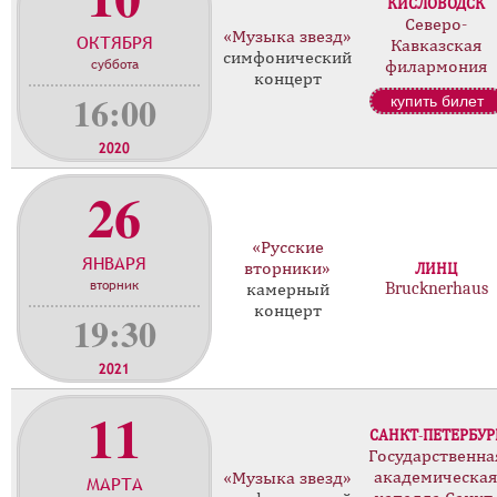
КИСЛОВОДСК
о
Северо-
«Музыка звезд»
ОКТЯБРЯ
н
Кавказская
симфонический
суббота
филармония
ц
концерт
е
16:00
купить билет
р
т
2020
о
26
в
«Русские
ЯНВАРЯ
вторники»
ЛИНЦ
вторник
Brucknerhaus
камерный
концерт
19:30
2021
11
САНКТ-ПЕТЕРБУР
Государственна
академическа
«Музыка звезд»
МАРТА