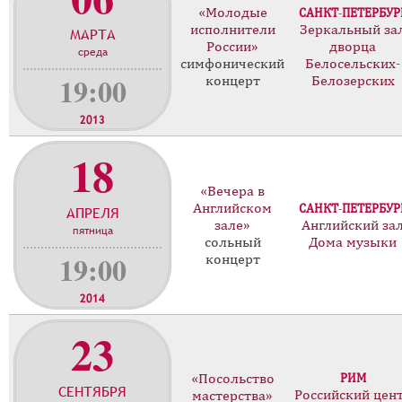
«Молодые
САНКТ-ПЕТЕРБУР
о
исполнители
Зеркальный за
МАРТА
н
России»
дворца
среда
ц
симфонический
Белосельских-
е
19:00
концерт
Белозерских
р
т
2013
о
18
в
«Вечера в
Английском
САНКТ-ПЕТЕРБУР
АПРЕЛЯ
зале»
Английский за
пятница
сольный
Дома музыки
19:00
концерт
2014
23
«Посольство
РИМ
СЕНТЯБРЯ
Российский цен
мастерства»