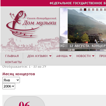
Jump to navigation
ФЕДЕРАЛЬНОЕ ГОСУДАРСТВЕННОЕ 
12 АВГУСТА. КОНЦЕРТ Л
ГЛАВНАЯ
ДОМ МУЗЫКИ
АФИША
НОВОСТИ
ПРО
КОНТАКТЫ
Отображается: 1 - 10 из 29
Месяц концертов
М
М
е
е
Г
с
с
о
я
я
д
06
ц
ц
к