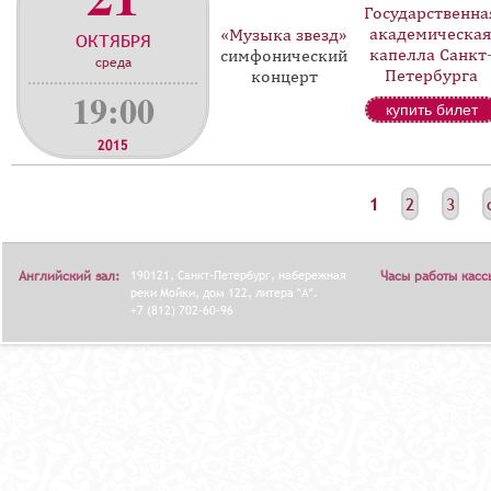
Государственна
академическа
«Музыка звезд»
ОКТЯБРЯ
капелла Санкт
симфонический
среда
Петербурга
концерт
19:00
купить билет
2015
С
1
2
3
Т
Р
Английский зал:
190121, Санкт-Петербург, набережная
Часы работы касс
А
реки Мойки, дом 122, литера "А".
+7 (812) 702-60-96
Н
И
Ц
Ы