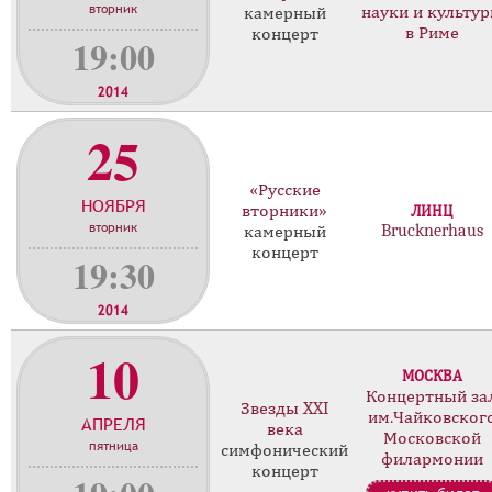
вторник
науки и культу
камерный
в Риме
концерт
19:00
2014
25
«Русские
НОЯБРЯ
вторники»
ЛИНЦ
вторник
Brucknerhaus
камерный
концерт
19:30
2014
10
МОСКВА
Концертный за
Звезды XXI
им.Чайковског
АПРЕЛЯ
века
Московской
пятница
симфонический
филармонии
концерт