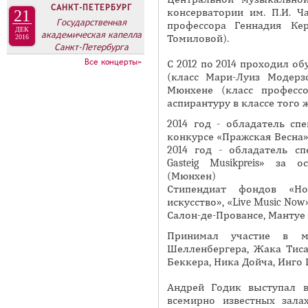
А
САНКТ-ПЕТЕРБУРГ
консерватории им. П.И. Ч
21
н
В
Государственная
профессора Геннадия Ке
а
ДЕК
академическая капелла
К
Томиловой).
2016
Санкт-Петербурга
я
Л
Все концерты»
С 2012 по 2014 проходил 
в
А
(класс Мари-Луиз Модер
к
Мюнхене (класс професс
Д
л
аспирантуру в классе того ж
О
а
2014 год - обладатель сп
К
д
конкурсе «Пражская Весна»
И
к
2014 год - обладатель сп
С
Gasteig Musikpreis» за
а
(Мюнхен)
П
)
Стипендиат фондов «Но
О
искусство», «Live Music No
Л
Салон-де-Провансе, Мантуе 
Н
Принимал участие в ма
Шелленбергера, Жака Тиса
И
Беккера, Ника Дойча, Инго 
Т
Е
Андрей Годик выступал 
всемирно известных залах,
Л