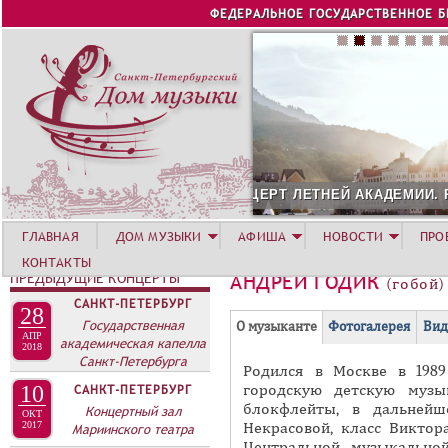
Jump to navigation
ФЕДЕРАЛЬНОЕ ГОСУДАРСТВЕННОЕ 
Й АКАДЕМИИ. РОЗА ХУТОР
СОЛИСТ АВГУСТА 2026 
ГЛАВНАЯ
ДОМ МУЗЫКИ
АФИША
НОВОСТИ
ПРО
КОНТАКТЫ
ПРЕДЫДУЩИЕ КОНЦЕРТЫ
АНДРЕЙ ГОДИК
(гобой)
САНКТ-ПЕТЕРБУРГ
28
Г
Государственная
(
О музыканте
Фотогалерея
Вид
АПР
академическая капелла
Р
а
2018
Санкт-Петербурга
Родился в Москве в 1989
У
к
городскую детскую музы
10
САНКТ-ПЕТЕРБУРГ
П
т
блокфлейты, в дальнейш
Концертный зал
ОКТ
и
П
Некрасовой, класс Виктора
2017
Мариинского театра
в
Центральной музыкально