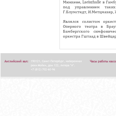
Мюнхене, Laeiszhalle в Гамб
Я
под управлением таких
Г.Блумстедт, И.Метцмахер,
Являлся солистом оркес
Оперного театра в Брау
Бамбергского симфониче
оркестра Гштаад в Швейцар
Английский зал:
190121, Санкт-Петербург, набережная
Часы работы касс
реки Мойки, дом 122, литера "А".
+7 (812) 702-60-96