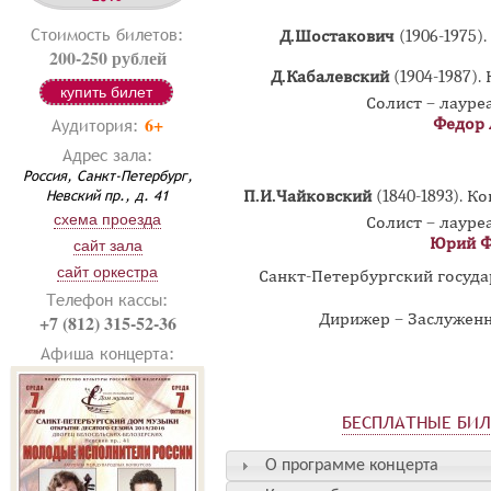
Стоимость билетов:
Д.Шостакович
(1906-1975)
200-250 рублей
Д.Кабалевский
(1904-1987).
купить билет
Солист – лаур
6+
Федор 
Аудитория:
Адрес зала:
Россия, Санкт-Петербург,
Невский пр., д. 41
П.И.Чайковский
(1840-1893).
Ко
схема проезда
Солист – лаур
Юрий Ф
сайт зала
сайт оркестра
Санкт-Петербургский госуд
Телефон кассы:
Дирижер – Заслужен
+7 (812) 315-52-36
Афиша концерта:
БЕСПЛАТНЫЕ БИ
О программе концерта