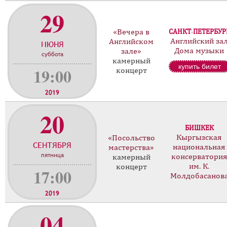
29
«Вечера в
САНКТ-ПЕТЕРБУР
Английский за
Английском
ИЮНЯ
Дома музыки
зале»
суббота
камерный
купить билет
19:00
концерт
2019
20
БИШКЕК
Кыргызская
«Посольство
СЕНТЯБРЯ
национальная
мастерства»
пятница
консерватори
камерный
им. К.
концерт
17:00
Молдобасанов
2019
04