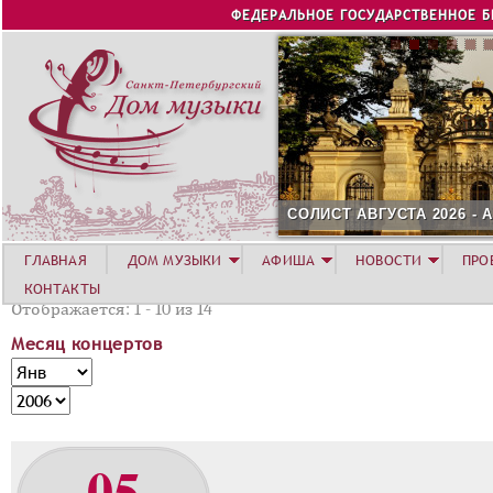
Jump to navigation
ФЕДЕРАЛЬНОЕ ГОСУДАРСТВЕННОЕ 
СОЛИСТ АВГУСТА 2026 -
ГЛАВНАЯ
ДОМ МУЗЫКИ
АФИША
НОВОСТИ
ПРО
КОНТАКТЫ
Отображается: 1 - 10 из 14
Месяц концертов
М
М
е
е
Г
с
с
о
я
я
д
05
ц
ц
к