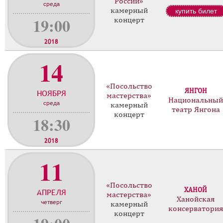
России»
среда
камерный
купить билет
19:00
концерт
2018
14
«Посольство
ЯНГОН
НОЯБРЯ
мастерства»
Национальный
среда
камерный
театр Янгона
концерт
18:30
2018
11
«Посольство
ХАНОЙ
АПРЕЛЯ
мастерства»
Ханойская
четверг
камерный
консерватори
концерт