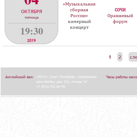
«Музыкальная
сборная
СОЧИ
ОКТЯБРЯ
России»
Оранжевый
пятница
камерный
форум
19:30
концерт
2019
С
1
2
сл
Т
Р
Английский зал:
190121, Санкт-Петербург, набережная
Часы работы касс
А
реки Мойки, дом 122, литера "А".
+7 (812) 702-60-96
Н
И
Ц
Ы