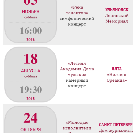
о
«Река
УЛЬЯНОВСК
НОЯБРЯ
н
талантов»
Ленинский
суббота
ц
симфонический
Мемориал
концерт
е
16:00
р
т
2016
о
18
в
«Летняя
Академия Дома
ЯЛТА
АВГУСТА
музыки»
«Нижняя
суббота
камерный
Ореанда»
19:30
концерт
2018
24
«Молодые
САНКТ-ПЕТЕРБУР
исполнители
ОКТЯБРЯ
Дом журналист