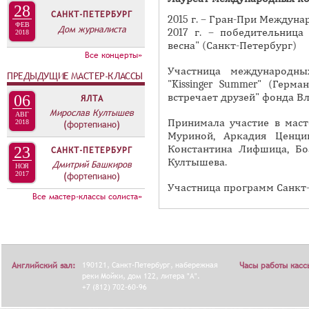
А
28
САНКТ-ПЕТЕРБУРГ
н
В
2015 г. – Гран-При Междун
ФЕВ
Дом журналиста
а
2017 г. – победительница
2018
К
весна" (Санкт-Петербург)
я
Л
Все концерты»
в
Участница международных
А
ПРЕДЫДУЩИЕ МАСТЕР-КЛАССЫ
к
"Kissinger Summer" (Герма
Д
встречает друзей" фонда В
л
06
ЯЛТА
О
Мирослав Култышев
а
АВГ
Принимала участие в маст
2018
(фортепиано)
К
д
Муриной, Аркадия Ценцип
И
к
Константина Лифшица, Бо
23
САНКТ-ПЕТЕРБУРГ
С
Култышева.
а
Дмитрий Башкиров
НОЯ
2017
(фортепиано)
П
)
Участница программ Санкт-
Все мастер-классы солиста»
О
Л
Н
И
Английский зал:
190121, Санкт-Петербург, набережная
Часы работы касс
Т
реки Мойки, дом 122, литера "А".
+7 (812) 702-60-96
Е
Л