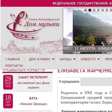
Jump to navigation
ФЕДЕРАЛЬНОЕ ГОСУДАРСТВЕННОЕ 
12 АВГУСТА. КОНЦЕРТ Л
ГЛАВНАЯ
ДОМ МУЗЫКИ
АФИША
НОВОСТИ
ПРО
КОНТАКТЫ
ПРЕДЫДУЩИЕ КОНЦЕРТЫ
ЕЛИЗАВЕТА МАРЧЕНК
29
САНКТ-ПЕТЕРБУРГ
Г
(
О музыканте
Английский зал Дома
ИЮН
Р
2019
музыки
а
Родилась в 2001 году в С
У
к
18
Специальной средней муз
ЯЛТА
П
т
консерватории (класс Зоры
АВГ
«Нижняя Ореанда»
и
2018
П
в
Лауреат международных конк