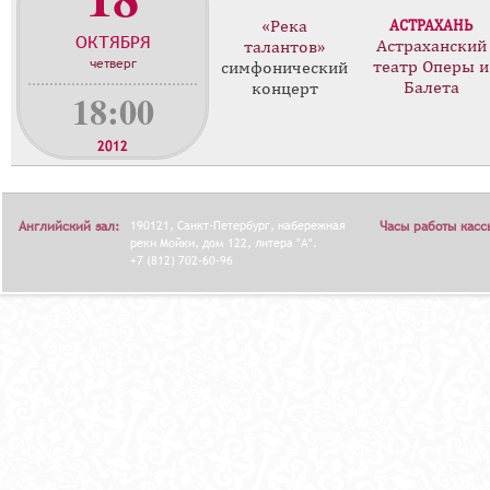
о
«Река
АСТРАХАНЬ
ОКТЯБРЯ
н
Астраханский
талантов»
четверг
театр Оперы и
ц
симфонический
Балета
концерт
е
18:00
р
т
2012
о
в
Английский зал:
190121, Санкт-Петербург, набережная
Часы работы касс
реки Мойки, дом 122, литера "А".
+7 (812) 702-60-96