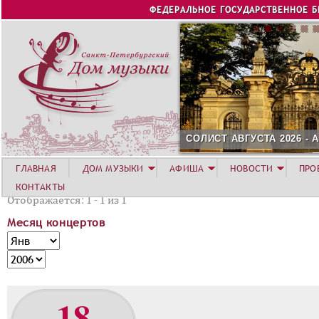
Jump to navigation
ФЕДЕРАЛЬНОЕ ГОСУДАРСТВЕННОЕ 
СОЛИСТ АВГУСТА 2026 -
ГЛАВНАЯ
ДОМ МУЗЫКИ
АФИША
НОВОСТИ
ПРО
КОНТАКТЫ
Отображается: 1 - 1 из 1
Месяц концертов
М
М
е
е
Г
с
с
о
я
я
д
18
ц
ц
к