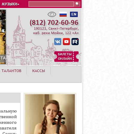
Search this site
 МУЗЫКИ»
В
А ТАЛАНТОВ
КАССЫ
иальную
венной
женного
авателя
Санкт-