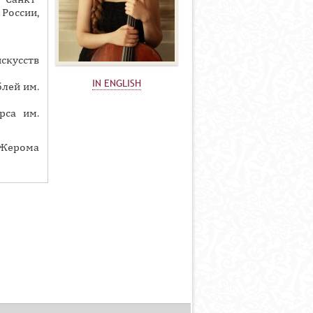
России,
скусств
IN ENGLISH
лей им.
рса им.
 Жерома