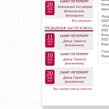
А
САНКТ-ПЕТЕРБУРГ
20
Пет
Зеркальный зал дворца
В
про
ФЕВ
Белосельских-
2013
К
Белозерских
Лау
Л
Все концерты»
200
А
«Пе
ПРЕДЫДУЩИЕ МАСТЕР-КЛАССЫ
2012
Д
Вла
11
САНКТ-ПЕТЕРБУРГ
О
201
Давид Герингас
ФЕВ
Карл
К
2015
(виолончель)
И
Уча
10
САНКТ-ПЕТЕРБУРГ
Пер
С
Давид Герингас
ФЕВ
2015
(виолончель)
П
О
20
САНКТ-ПЕТЕРБУРГ
Л
Давид Герингас
НОЯ
2012
(виолончель)
Н
Все мастер-классы солиста»
И
Т
Е
Л