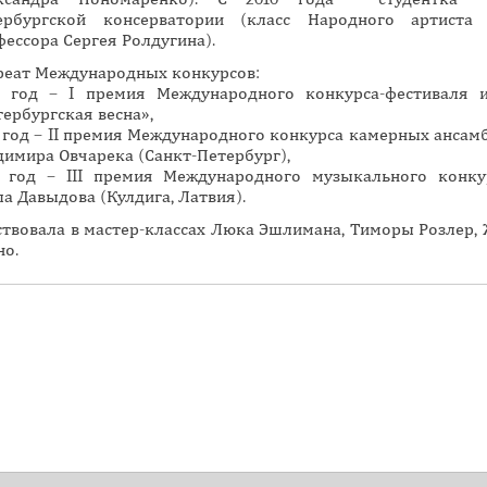
ербургской консерватории (класс Народного артиста 
н
фессора Сергея Ролдугина).
а
реат Международных конкурсов:
я
7 год – I премия Международного конкурса-фестиваля и
в
тербургская весна»,
к
 год – II премия Международного конкурса камерных ансамб
л
димира Овчарека (Санкт-Петербург),
2 год – III премия Международного музыкального конку
а
а Давыдова (Кулдига, Латвия).
д
ствовала в мастер-классах Люка Эшлимана, Тиморы Розлер,
к
но.
а
)