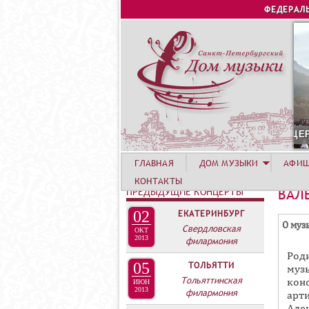
ФЕДЕРАЛ
12 АВГУСТА. КОНЦЕРТ ЛЕТНЕЙ АКАДЕМИИ. РОЗА ХУТ
ГЛАВНАЯ
ДОМ МУЗЫКИ
АФИ
КОНТАКТЫ
ПРЕДЫДУЩИЕ КОНЦЕРТЫ
ВАЛ
02
ЕКАТЕРИНБУРГ
Г
О муз
Свердловская
ОКТ
Р
2013
филармония
Род
У
05
ТОЛЬЯТТИ
муз
П
Тольяттинская
кон
ИЮН
2013
П
филармония
арт
Але