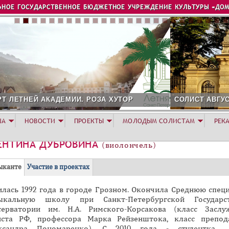
Jump to navigation
ЬНОЕ ГОСУДАРСТВЕННОЕ БЮДЖЕТНОЕ УЧРЕЖДЕНИЕ КУЛЬТУРЫ «ДОМ
ОР
СОЛИСТ АВГУСТА 2026 - АЛЕКСАНДР ГЕРАСИМО
ША
НОВОСТИ
ПРОЕКТЫ
МОЛОДЫМ СОЛИСТАМ
РЕК
ЕНТИНА ДУБРОВИНА
(виолончель)
(
ыканте
Участие в проектах
а
илась 1992 года в городе Грозном. Окончила Среднюю спец
к
ыкальную школу при Санкт-Петербургской Государст
т
серватории им. Н.А. Римского-Корсакова (класс Заслу
и
иста РФ, профессора Марка Рейзенштока, класс препод
в
ксандра Пономаренко). С 2010 года - студентка 