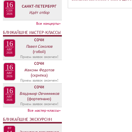
16
в
А
САНКТ-ПЕТЕРБУРГ
н
СЕН
Идёт отбор
В
2026
а
К
Все концерты»
я
Л
в
БЛИЖАЙШИЕ МАСТЕР-КЛАССЫ
А
к
СОЧИ
16
Д
Павел Соколов
л
АВГ
О
(гобой)
а
2026
Прием заявок окончен!
К
д
СОЧИ
16
А
к
Максим Федотов
АВГ
Н
а
(скрипка)
2026
Прием заявок окончен!
О
)
СОЧИ
Н
16
Владимир Овчинников
С
АВГ
(фортепиано)
2026
Прием заявок окончен!
А
Все мастер-классы»
БЛИЖАЙШИЕ ЭКСКУРСИИ
ВТ