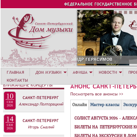
Jump to navigation
ФЕДЕРАЛЬНОЕ ГОСУДАРСТВЕННОЕ 
АФИША АВГУСТА
ГЛАВНАЯ
ДОМ МУЗЫКИ
АФИША
НОВОСТИ
ПРО
КОНТАКТЫ
БЛИЖАЙШИЕ КОНЦЕРТЫ
АНОНС САНКТ-ПЕТЕР
Посмотреть все анонсы >>
10
САНКТ-ПЕТЕРБУРГ
Г
СЕН
Александр Полторацкий
(
Онлайн
Мастер-классы
Экскур
2026
Р
а
14
СОЛИСТ АВГУСТА 2026 – АЛЕК
У
к
САНКТ-ПЕТЕРБУРГ
СЕН
П
т
Игорь Смалий
БИЛЕТЫ НА ПЕТЕРБУРГСКИЕ 
2026
и
П
БИЛЕТЫ НА ЭКСКУРСИИ В ДО