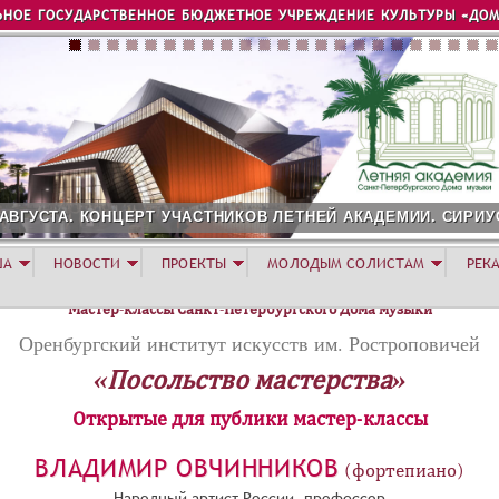
Jump to navigation
ЬНОЕ ГОСУДАРСТВЕННОЕ БЮДЖЕТНОЕ УЧРЕЖДЕНИЕ КУЛЬТУРЫ «ДОМ
 АВГУСТА. КОНЦЕРТ УЧАСТНИКОВ ЛЕТНЕЙ АКАДЕМИИ. СИРИУ
ША
НОВОСТИ
ПРОЕКТЫ
МОЛОДЫМ СОЛИСТАМ
РЕК
Мастер-классы Санкт-Петербургского Дома музыки
Оренбургский институт искусств им. Ростроповичей
«Посольство мастерства»
Открытые для публики мастер-классы
ВЛАДИМИР ОВЧИННИКОВ
(фортепиано)
Народный артист России, профессор