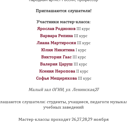
Приглашаются слушатели!
Участники мастер-класса:
Ярослав Родионов
III курс
Варвара Репина
III курс
Лиана Мартиросян
III курс
Юлия Никитина
I курс
Виктория Гаас
III курс
Валерия Царуш
III курс
Ксения Неропова
II курс
Софья Мещерякова
III курс
Малый зал ОГИИ, ул. Ленинская,27
лашаются слушатели: студенты, учащиеся, педагоги музыка
учебных заведений
Мастер-классы проходят 26,27,28,29 ноября