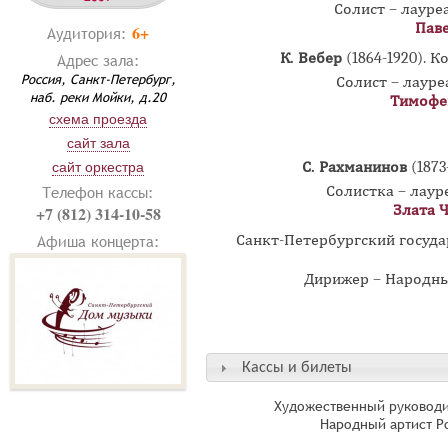
Солист – лаур
Пав
6+
Аудитория:
К. Вебер
(1864-1920). 
Адрес зала:
Россия, Санкт-Петербург,
Солист – лаур
наб. реки Мойки, д.20
Тимофе
схема проезда
сайт зала
С. Рахманинов
(1873
сайт оркестра
Солистка – лау
Телефон кассы:
Злата 
+7 (812) 314-10-58
Афиша концерта:
Санкт-Петербургский госуд
Дирижер – Народны
Кассы и билеты
Художественный руководи
Народный артист Р