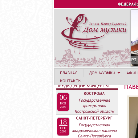
ФЕДЕРАЛ
6 АВГУСТА. КОНЦЕРТ УЧАСТНИКОВ ЛЕТНЕЙ АКАДЕМИ
ГЛАВНАЯ
ДОМ МУЗЫКИ
АФИ
КОНТАКТЫ
ПРЕДЫДУЩИЕ КОНЦЕРТЫ
ПАВ
КОСТРОМА
06
Государственная
НОЯ
филармония
2009
Костромской области
САНКТ-ПЕТЕРБУРГ
18
Государственная
СЕН
академическая капелла
2009
Санкт-Петербурга