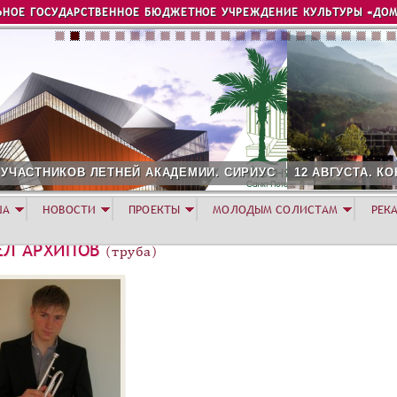
Jump to navigation
ЬНОЕ ГОСУДАРСТВЕННОЕ БЮДЖЕТНОЕ УЧРЕЖДЕНИЕ КУЛЬТУРЫ «ДОМ
И. СИРИУС
12 АВГУСТА. КОНЦЕРТ ЛЕТНЕЙ АКАДЕМИИ. РОЗ
ША
НОВОСТИ
ПРОЕКТЫ
МОЛОДЫМ СОЛИСТАМ
РЕК
ЕЛ АРХИПОВ
(труба)