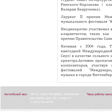
А
Римского-Корсакова ( кл
н
В
Валерия Безрученко).
а
К
Лауреат II премии Меж
я
Л
музыкального фестиваля "Ю
в
А
Неоднократно участвовал 
к
Д
кларнетистов, таких как 
л
премии Правительства Санк
О
а
К
Начиная с 2004 года, 
д
ежегодной Международно
И
к
Сеул) в качестве сольного 
С
а
оркестра.Активно пропага
композиторов, участвуя
П
)
фестивалей "Международ
О
музыки в городе Виттенбер
Л
Н
И
Английский зал:
190121, Санкт-Петербург, набережная
Часы работы касс
Т
реки Мойки, дом 122, литера "А".
+7 (812) 702-60-96
Е
Л