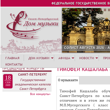
Jump to navigation
ФЕДЕРАЛЬНОЕ ГОСУДАРСТВЕННОЕ 
СОЛИСТ АВГУСТА 2026 -
ГЛАВНАЯ
ДОМ МУЗЫКИ
АФИША
НОВОСТИ
ПРО
КОНТАКТЫ
ПРЕДЫДУЩИЕ КОНЦЕРТЫ
ТИМОФЕЙ КАШАЛАБА
САНКТ-ПЕТЕРБУРГ
18
Г
Государственная
(
О музыканте
СЕН
академическая капелла
Р
а
2009
Санкт-Петербурга
Tимофей Кашалаба обуч
У
к
Все концерты»
Санкт-Петербурга по кла
П
т
отличием и в этом же г
и
П
М.П.Мусоргского ( класс
в
студент Санкт-Петербургск