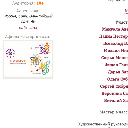
10+
Аудитория:
Адрес зала:
К
Россия, Сочи, Олимпийский
пр-т, 40
Участ
сайт зала
Мануэла Ав
Афиша мастер-класса:
Наина Пестер
Всеволод В
Михаил Ни
Софья Менш
Фидан Гад
Дарья За
Ольга Суб
Сергей Сибр
Вероника Са
Виталий Ха
Мастер-классы
Художественный руководи