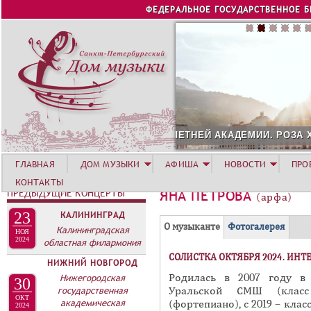
Jump to navigation
ФЕДЕРАЛЬНОЕ ГОСУДАРСТВЕННОЕ 
 АКАДЕМИИ. РОЗА ХУТОР
СОЛИСТ АВГУСТА 2026 -
ГЛАВНАЯ
ДОМ МУЗЫКИ
АФИША
НОВОСТИ
ПРО
КОНТАКТЫ
ПРЕДЫДУЩИЕ КОНЦЕРТЫ
ЯНА ПЕТРОВА
(арфа)
23
КАЛИНИНГРАД
Г
(
О музыканте
Фотогалерея
Калининградская
НОЯ
Р
2024
областная филармония
а
СОЛИСТКА ОКТЯБРЯ 2024. ИНТ
У
к
НИЖНИЙ НОВГОРОД
П
т
Нижегородская
Родилась в 2007 году в 
30
государственная
Уральской СМШ (класс
и
П
ОКТ
академическая
(фортепиано), с 2019 – кла
2024
в