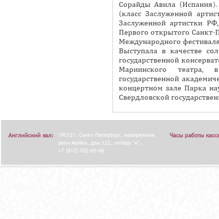
Сорайды Авила (Испания).
Я
(класс Заслуженной артис
Заслуженной артистки РФ,
Первого открытого Санкт-П
Международного фестиваля
Выступала в качестве со
государственной консервато
Мариинского театра, в
государственной академич
концертном зале Парка нау
Свердловской государстве
Английский зал:
190121, Санкт-Петербург, набережная
Часы работы касс
реки Мойки, дом 122, литера "А".
+7 (812) 702-60-96