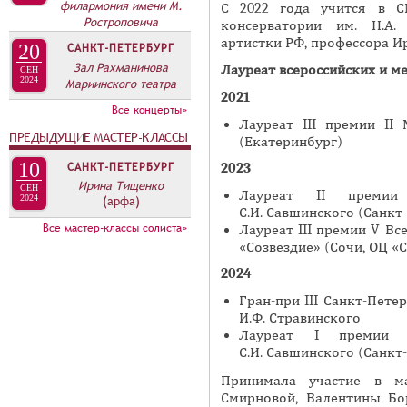
А
филармония имени М.
С 2022 года учится в С
н
Ростроповича
В
консерватории им. Н.А.
а
артистки РФ, профессора И
20
САНКТ-ПЕТЕРБУРГ
К
я
Зал Рахманинова
Лауреат всероссийских и м
Л
СЕН
2024
Мариинского театра
в
А
2021
к
Все концерты»
Д
Лауреат III премии II 
л
ПРЕДЫДУЩИЕ МАСТЕР-КЛАССЫ
(Екатеринбург)
О
а
10
К
САНКТ-ПЕТЕРБУРГ
2023
д
Ирина Тищенко
И
СЕН
к
Лауреат II премии
2024
(арфа)
С.И. Савшинского (Санкт
С
а
Все мастер-классы солиста»
Лауреат III премии V В
П
)
«Созвездие» (Сочи, ОЦ «
О
2024
Л
Гран-при III Санкт-Пет
Н
И.Ф. Стравинского
И
Лауреат I премии 
С.И. Савшинского (Санкт
Т
Е
Принимала участие в ма
Смирновой, Валентины Бо
Л