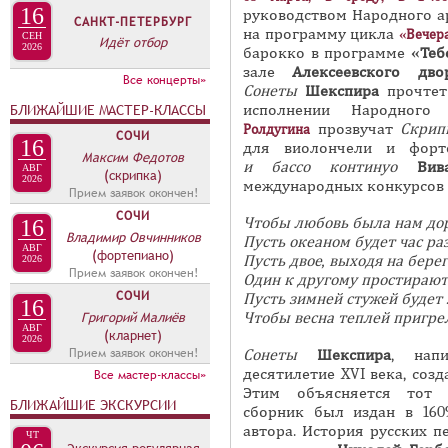
16
и
руководством Народного а
П
САНКТ-ПЕТЕРБУРГ
на программу цикла
«Вечера
в
СЕН
А
Идёт отбор
2026
барокко в программе
«Теб
н
В
зале
Алексеевского д
Все концерты»
а
С
онеты
Шекспира
прочтет
К
я
исполнении Народного
БЛИЖАЙШИЕ МАСТЕР-КЛАССЫ
Л
прозвучат
Скрип
Ролдугина
в
СОЧИ
16
А
для виолончели и фор
Максим Федотов
к
и
бассо
континуо
Вив
АВГ
Д
(скрипка)
л
2026
международных конкурсов
Прием заявок окончен!
О
а
СОЧИ
Чтобы любовь была нам дор
К
16
д
Владимир Овчинников
Пусть океаном будет час ра
П
АВГ
к
(фортепиано)
Пусть двое, выходя на берег
2026
Прием заявок окончен!
Р
а
Один к другому простирают
СОЧИ
Пусть зимней стужей будет э
Е
)
16
Григорий Малиёв
Чтобы весна теплей пригрел
С
АВГ
(кларнет)
2026
Прием заявок окончен!
С
Сонеты
Шекспира
, нап
десятилетие XVI века, созд
Все мастер-классы»
-
Этим объясняется тот 
БЛИЖАЙШИЕ ЭКСКУРСИИ
Р
сборник был издан в 160
автора. История русских п
Е
ЧТ