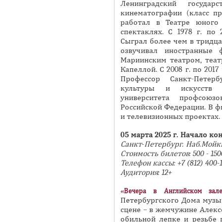
Ленинградский государ
кинематографии (класс пр
работал в Театре юного 
спектаклях. С 1978 г. по 
Сыграл более чем в тридца
озвучивал иностранные 
Мариинским театром, теат
Капеллой. С 2008 г. по 201
Профессор Санкт-Петерб
культуры и искусств и
университета профсоюз
Российской Федерации. В ф
и телевизионных проектах.
05 марта
202
5
г. Начало ко
Санкт-Петербург.
Наб.Мойк
Стоимость билетов:
5
00 - 1
5
Телефон кассы: +7 (812
Аудитория: 12+
«Вечера в Английском зале
Петербургского Дома музык
сцене – в жемчужине Алекс
обильной лепке и резьбе 