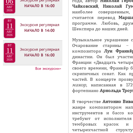
06
Экскурсия регулярная
года, автор
Николай Герб
Л
НАЧАЛО В
16:00
Чайковский
,
Николай Гум
АВГ
И
2026
наиболее совершенным,
считается перевод
Марша
З
ВТ
программе. Любовь, дру
11
Экскурсия регулярная
А
Шекспира до наших дней.
НАЧАЛО В
14:00
АВГ
2026
Музыкальное украшение с
Очарование старины – 
ВТ
11
Экскурсия регулярная
композитора
Луи
Франкё
НАЧАЛО В
16:00
династии. Он был участн
АВГ
2026
Франции «Двадцать четыре
своего времени, Франкёр б
Все экскурсии»
скрипичных сонат. Как п
частей. В концерте проз
мажор
, написанная в 17
фортепиано
Арнольда
Троу
В творчестве
Антонио
Вива
жанре композитором нап
инструментов и бассо к
требуют от исполнителя
тембровых красок и 
четырехчастной струк