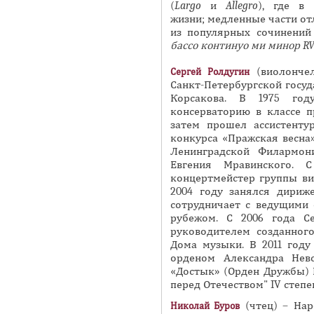
(
Largo
и
Allegro
), где в
жизни; медленные части от
из популярных сочинени
бассо
континуо
ми минор RV
(виолончел
Сергей Ролдугин
Санкт-Петербургской госуд
Корсакова. В 1975 год
консерваторию в классе п
затем прошел ассистенту
конкурса «Пражская весна» 
Ленинградской Филармон
Евгения Мравинского. 
концертмейстер группы ви
2004 году занялся дириж
сотрудничает с ведущими 
рубежом. С 2006 года С
руководителем созданного
Дома музыки. В 2011 году
орденом Александра Нев
«Достык» (Орден Дружбы) ІІ
перед Отечеством" IV степе
(чтец) – Нар
Николай Буров