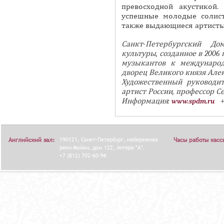
превосходной акустикой
успешные молодые солис
также выдающиеся артисты 
Санкт-Петербургский Д
культуры, созданное в 2006
музыкантов к междунаро
дворец Великого князя Алек
Художественный руководи
артист России, профессор С
Информация:
+7
www.spdm.ru
Английский зал:
190121, Санкт-Петербург, набережная
Часы работы касс
реки Мойки, дом 122, литера "А".
+7 (812) 702-60-96