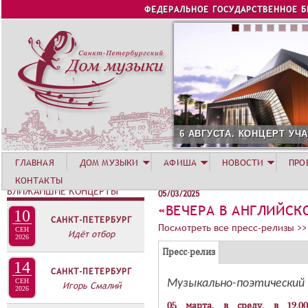
Jump to navigation
ФЕДЕРАЛЬНОЕ ГОСУДАРСТВЕННОЕ 
6 АВГУСТА. КОНЦЕРТ УЧА
ГЛАВНАЯ
ДОМ МУЗЫКИ
АФИША
НОВОСТИ
ПРО
КОНТАКТЫ
БЛИЖАЙШИЕ КОНЦЕРТЫ
05/03/2025
«ВЕЧЕРА В АНГЛИЙСК
10
САНКТ-ПЕТЕРБУРГ
Посмотреть все пресс-релизы >>
СЕН
Идёт отбор
2026
Г
(
Пресс-релиз
14
Р
а
САНКТ-ПЕТЕРБУРГ
У
Музыкально-поэтический 
СЕН
к
Игорь Смалий
2026
П
т
05 марта, в среду, в 19.00