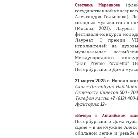
(флей
Светлана
Маренкова
государственной консервато
Александра Голышева). Л
молодых музыкантов в но
(Москва, 2021). Лауре
фестиваля-конкурса молодых
Лауреат I премии VII
исполнителей на духов
музыкальные ассамбле
Международного конку
“Gran Premio Povoletto” 
Петербургского Дома музыки
21
марта 2025 г. Начало кон
Санкт-Петербург.
Наб.Мойк
Стоимость билетов: 500 -
7
00
Телефон кассы: +7 (812) 40
Аудитория: 12+
«Вечера в Английском зале
Петербургского Дома музык
сцене – в жемчужине Алекс
обильной лепке и резьбе 