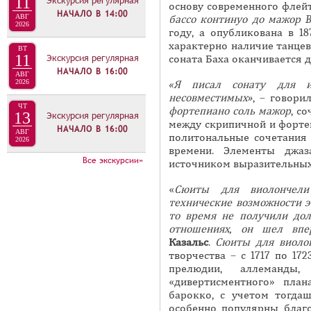
11
Экскурсия регулярная
основу современного флей
Е
НАЧАЛО В
14:00
АВГ
бассо
континуо
до мажор B
Л
2026
году, а опубликована в 1
И
характерно наличие танцев
ВТ
11
Экскурсия регулярная
соната Баха оканчивается 
З
НАЧАЛО В
16:00
АВГ
А
2026
«
Я
писал сонату для и
несовместимых»
, – говори
ЧТ
фортепиано соль мажор
, с
13
Экскурсия регулярная
между скрипичной и форте
НАЧАЛО В
16:00
АВГ
политональные сочетания 
2026
времени. Элементы джаз
Все экскурсии»
источником выразительных
«
Сюиты для виолончели
технические возможности э
то время не получили дол
отношениях, он шел впе
Казальс
.
Сюиты для виоло
творчества – с 1717 по 17
прелюдии, аллеманды,
«дивертисментного» пла
барокко, с учетом тогда
особенно популярны благо