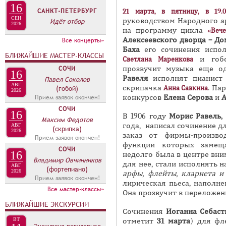
16
П
т
САНКТ-ПЕТЕРБУРГ
21 марта, в пятницу
, в 19.0
СЕН
и
руководством Народного а
П
Идёт отбор
2026
на программу цикла
«Веч
в
А
Алексеевского дворца – Д
Все концерты»
н
В
Баха
его сочинения испо
БЛИЖАЙШИЕ МАСТЕР-КЛАССЫ
а
и гоб
Светлана
Маренкова
К
я
прозвучит музыка еще о
СОЧИ
16
Л
Равеля
исполнят пианис
Павел Соколов
в
АВГ
А
скрипачка
. Па
Анна Савкина
(гобой)
2026
к
конкурсов
Елена Серова
и
А
Прием заявок окончен!
Д
л
СОЧИ
О
16
В 1906 году
Морис Равель
,
а
Максим Федотов
года, написал сочинение д
К
АВГ
(скрипка)
д
2026
заказ от фирмы-произво
Прием заявок окончен!
П
к
функции которых замеща
СОЧИ
Р
а
16
недолго была в центре вни
Владимир Овчинников
для нее, стали исполнять 
Е
)
АВГ
(фортепиано)
2026
арфы, флейты, кларнета и 
Прием заявок окончен!
С
лирическая пьеса, наполн
Все мастер-классы»
С
Она прозвучит в переложен
БЛИЖАЙШИЕ ЭКСКУРСИИ
-
Сочинения
Иоганна Себаст
Р
отметит
31 марта
) для фл
ВТ