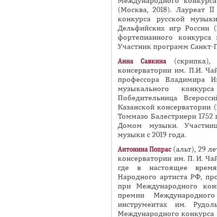
Международного конкурса
(Москва, 2018). Лауреат 
конкурса русской музыки
Дельфийских игр России (
фортепианного конкурса и
Участник программ Санкт-П
(скрипка), 
Анна Савкина
консерватории им. П.И. Ча
профессора Владимира И
музыкального конкурса
Победительница Всеросси
Казанской консерватории (
Томмазо Балестриери 1752 
Домом музыки. Участниц
музыки с 2019 года.
(альт), 29 л
Антонина
Попрас
консерватории им. П. И. Ча
где в настоящее время 
Народного артиста РФ, пр
при Международного конку
премии Международного
инструментах им. Рудол
Международного конкурса 