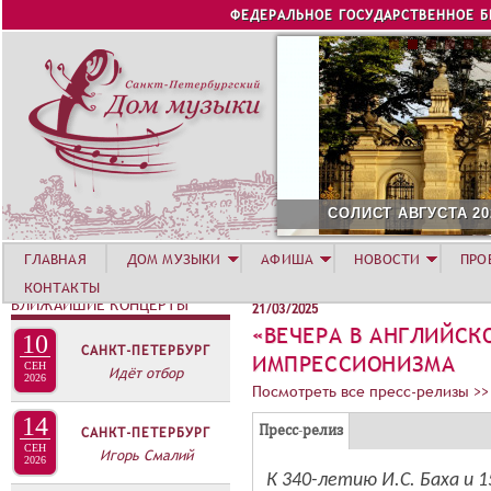
Jump to navigation
ФЕДЕРАЛЬНОЕ ГОСУДАРСТВЕННОЕ 
СОЛИСТ АВГУСТА 2026 -
ГЛАВНАЯ
ДОМ МУЗЫКИ
АФИША
НОВОСТИ
ПРО
КОНТАКТЫ
БЛИЖАЙШИЕ КОНЦЕРТЫ
21/03/2025
«ВЕЧЕРА В АНГЛИЙСК
10
САНКТ-ПЕТЕРБУРГ
ИМПРЕССИОНИЗМА
СЕН
Идёт отбор
2026
Посмотреть все пресс-релизы >>
14
Г
(
Пресс-релиз
САНКТ-ПЕТЕРБУРГ
Р
СЕН
Игорь Смалий
а
2026
У
К 340-летию И.С. Баха и 
к