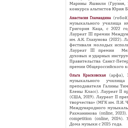
Марины Яшвили (Грузия, 2
конкурса альтистов Юрия Ба
(гобой)
Анастасия
Гламаздина
музыкального училища им
Григория Каца, с 2022 го
Лауреат III премии Между
им. А.К. Глазунова (2022).
фестиваля молодых исполн
Лауреат III премии Меж
духовых и ударных инструм
Правительства Санкт-Пете
премии Общероссийского ко
(арфа), 
Ольга
Красковская
музыкального училища 
преподавателя Галины Тимо
Елены Класс). Лауреат II пре
(США, 2019). Лауреат II п
творчества» (МГК им. П.И. Ч
Международного музыкальн
Рахманинова (online, 2023)
competition (online, 2024
Дома музыки с 2025 года.