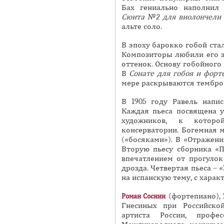
Бах гениально наполнил
Сюита №2 для виолончели 
альте соло.
В эпоху барокко гобой ст
Композиторы любили его з
оттенок. Основу гобойного
В
Сонате для гобоя и форт
мере раскрываются тембро
В 1905 году Равель напи
Каждая пьеса посвящена 
художников, к которо
консерватории. Богемная 
(«босяками»). В «Отражен
Вторую пьесу сборника «
впечатлением от прогулок
дрозда. Четвертая пьеса – 
на испанскую тему, с харак
(фортепиано), 
Роман Соснин
Гнесиных при Российско
артиста России, профе