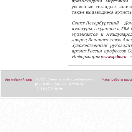
превосходной акустикой
успешные молодые солис
также выдающиеся артисты 
Санкт-Петербургский Д
культуры, созданное в 2006
музыкантов к междунаро
дворец Великого князя Алек
Художественный руководи
артист России, профессор С
Информация:
+7
www.spdm.ru
Английский зал:
190121, Санкт-Петербург, набережная
Часы работы касс
реки Мойки, дом 122, литера "А".
+7 (812) 702-60-96