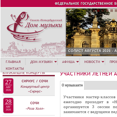
Jump to navigation
ФЕДЕРАЛЬНОЕ ГОСУДАРСТВЕННОЕ 
СОЛИСТ АВГУСТА 2026 -
ГЛАВНАЯ
ДОМ МУЗЫКИ
АФИША
НОВОСТИ
ПРО
КОНТАКТЫ
БЛИЖАЙШИЕ КОНЦЕРТЫ
УЧАСТНИКИ ЛЕТНЕЙ 
27
СИРИУС / СОЧИ
Г
(
О музыканте
Концертный центр
АВГ
Р
2026
«Сириус»
а
Участники мастер-классов
У
к
28
ежегодно проходит в «Н
СОЧИ
П
т
организуется 3 сессии 
АВГ
«Роза Холл»
и
2026
П
занимаются с ведущими пед
в