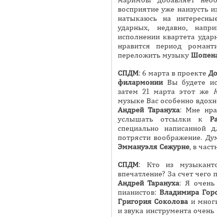
маримбы добавляет необ
восприятие уже наизусть и
натыкаюсь на интересны
ударных, недавно, нап
исполнении квартета удар
нравится период романт
переложить музыку
Шопен
СПДМ
: 6 марта в проекте
До
филармонии
Вы будете и
затем 21 марта этот же
музыке Вас особенно вдохн
Андрей
Тарануха
: Мне нра
услышать отсылки к
Р
специально написанной д
потрясти воображение. Ду
Эм
мануэля
Се
журне
, в част
СПДМ
: Кто из музыкант
впечатление? За счет чего 
Андрей
Тарануха
: Я очен
пианистов:
Владимира
Гор
Григория Соколова
и многи
и звука инструмента очень