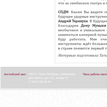
что за симбиозом театра и
СПДМ
: Каким Вы видите с
будущее ударные инструме
Андрей
Тарануха
: В будуще
благодарен
Дому Музыки
необычном и уникальном в
заниматься камерной музыко
буду работать. Мне оч
инструменты ждёт большое 
в стране появится первый 
Интервью подготовила Тат
Английский зал:
190121, Санкт-Петербург, набережная
Часы работы касс
реки Мойки, дом 122, литера "А".
+7 (812) 702-60-96