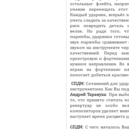
остальные: флейта, напри
умение перемещать этот
Каждый ударник, всерьёз 
уметь следить за качествен
риск повредить деталь 
велик. Но ради того, ч
маримбы, ударники готовы
звук маримбы сравнивают с
звуком на инструменте чер
качественней. Перед з
оркестровую и фортепианн
нужном направлении. Во 
играю на фортепиано и
помогает добиться красиво
СПДМ
: Сочинений для удар
инструментами. Как Вы под
Андрей
Тарануха
: При выб
то, что принято считать 
репертуар не особо ве
композиторов уделяет вним
наступает время расцвета 
СПДМ
: С чего началось Ва