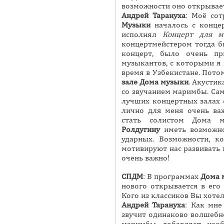
возможности оно открывае
Андрей
Тарануха
: Моё со
Музыки
началось с конц
исполнял
К
онцерт для м
концертмейстером тогда 
концерт, было очень пр
музыкантов, с которыми я 
время в Узбекистане. Пото
зале Дома музыки
. Акустик
со звучанием маримбы. Са
лучших концертных залах 
лично для меня очень важ
стать солистом Дома 
Ролдугину
иметь возможно
ударных. Возможности, к
мотивируют нас развивать 
очень важно!
СПДМ
: В программах
Дома 
нового открывается в его
Кого из классиков Вы хоте
Андрей
Тарануха
: Как мне
звучит одинаково волшебн