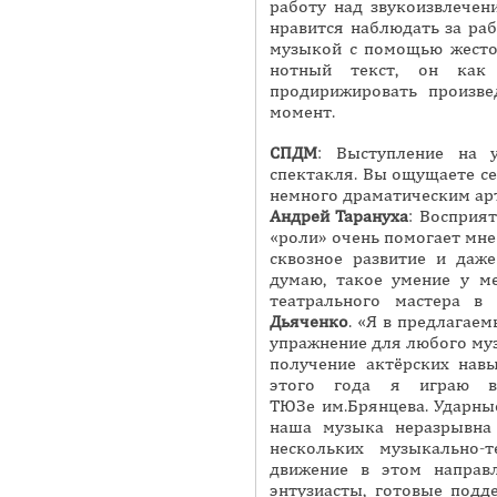
работу над звукоизвлечен
нравится наблюдать за раб
музыкой с помощью жестов
нотный текст, он как 
продирижировать произв
момент.
СПДМ
: Выступление на 
спектакля. Вы ощущаете се
немного драматическим арт
Андрей
Тарануха
: Восприя
«роли» очень помогает мне
сквозное развитие и даже
думаю, такое умение у м
театрального мастера в
Дьяченко
. «Я в предлагаем
упражнение для любого муз
получение актёрских навы
этого года я играю 
ТЮЗе им.Брянцева. Ударные
наша музыка неразрывна 
нескольких музыкально-
движение в этом направ
энтузиасты, готовые подд