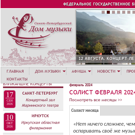
Jump to navigation
ФЕДЕРАЛЬНОЕ ГОСУДАРСТВЕННОЕ 
12 АВГУСТА. КОНЦЕРТ Л
ГЛАВНАЯ
ДОМ МУЗЫКИ
АФИША
НОВОСТИ
ПРО
КОНТАКТЫ
БЛИЖАЙШИЕ КОНЦЕРТЫ
февраль 2024
СОЛИСТ ФЕВРАЛЯ 202
17
САНКТ-ПЕТЕРБУРГ
Концертный зал
Посмотреть все месяцы >>
СЕН
2026
Мариинского театра
Г
(
Солист месяца
10
ИРКУТСК
Р
а
Иркутская областная
У
«Нет ничего сложнее, чем
ОКТ
к
2026
филармония
оспаривать своё же музы
П
т