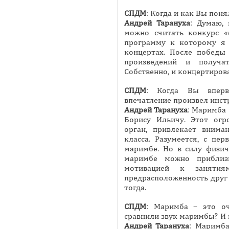
СПДМ
: Когда и как Вы пон
Андрей
Тарануха
: Думаю,
можно считать конкурс
«
программу к которому я 
концертах. После победы
произведений и получат
Собственно, и концертирова
СПДМ
: Когда Вы вперв
впечатление произвел инст
Андрей
Тарануха
: Маримба 
Борису Ильичу. Этот ог
орган, привлекает внима
класса. Разумеется, с пе
маримбе. Но в силу физич
маримбе можно приблиз
мотивацией к заняти
предрасположенность друг 
тогда.
СПДМ
: Маримба – это о
сравнили звук маримбы? И 
Андрей
Тарануха
: Маримба