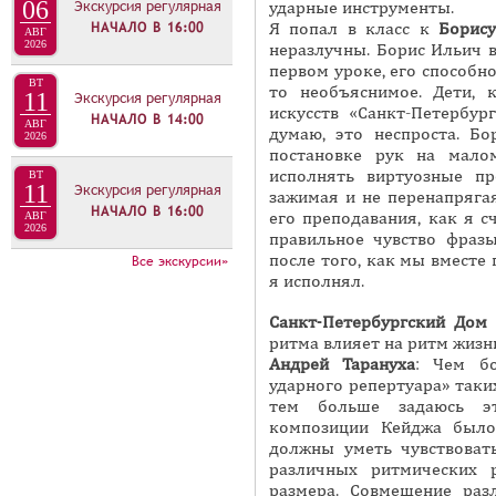
06
Экскурсия регулярная
ударные инструменты.
С
НАЧАЛО В
16:00
Я попал в класс к
Борису
АВГ
Я
2026
неразлучны. Борис Ильич 
Ц
первом уроке, его способно
ВТ
то необъяснимое. Дети, 
А
11
Экскурсия регулярная
искусств «Санкт-Петербур
НАЧАЛО В
14:00
АВГ
думаю, это неспроста. Б
2026
постановке рук на мало
исполнять виртуозные п
ВТ
11
Экскурсия регулярная
зажимая и не перенапряга
НАЧАЛО В
16:00
его преподавания, как я с
АВГ
2026
правильное чувство фраз
после того, как мы вместе
Все экскурсии»
я исполнял.
Санкт-Петербургский Дом
ритма влияет на ритм жизн
Андрей
Тарануха
: Чем б
ударного репертуара» таки
тем больше задаюсь э
композиции Кейджа было
должны уметь чувствоват
различных ритмических 
размера. Совмещение раз