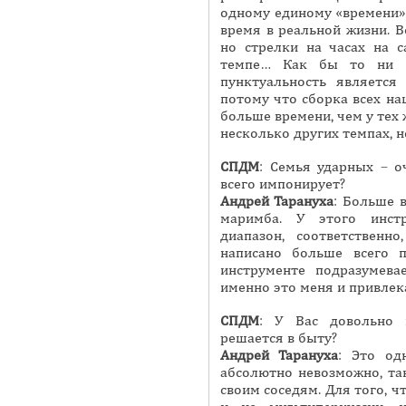
одному единому «времени»
время в реальной жизни. 
но стрелки на часах на 
темпе… Как бы то ни б
пунктуальность является
потому что сборка всех н
больше времени, чем у тех
несколько других темпах, н
СПДМ
: Семья ударных – о
всего импонирует?
Андрей
Тарануха
: Больше 
маримба. У этого инст
диапазон, соответствен
написано больше всего п
инструменте подразумева
именно это меня и привлек
СПДМ
: У Вас довольно 
решается в быту?
Андрей
Тарануха
: Это од
абсолютно невозможно, та
своим соседям. Для того, ч