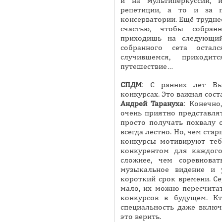
и на мультиперкуссии, 
репетиции, а то и за 
консерватории. Ещё трудне
счастью, чтобы собран
приходишь на следующий
собранного сета остал
случившемся, приходи
путешествие…
СПДМ
: С ранних лет Вы
конкурсах. Это важная сос
Андрей
Тарануха
: Конечно
очень приятно представлят
просто получать похвалу 
всегда лестно. Но, чем ста
конкурсы мотивируют теб
конкурентом для каждого
сложнее, чем соревнова
музыкальное видение и 
короткий срок времени. С
мало, их можно пересчита
конкурсов в будущем. Кт
специальность даже включ
это верить.