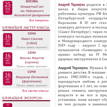
МОСКВА
и
25
П
родился в 2
Андрей
Тарануха
Концертный зал
в
начал в Лицее искусств
ЯНВ
А
им.Чайковского
2027
работника культуры РФ Бор
н
Московской филармонии
В
Петербургской государст
Все концерты»
а
К
Корсакова. В 10 лет ста
я
конкурса детского и моло
БЛИЖАЙШИЕ МАСТЕР-КЛАССЫ
Л
(Санкт-Петербург), через 
в
СОЧИ
А
16
конкурса молодых музыкант
к
Павел Соколов
и Международного конкурса
Д
АВГ
(гобой)
л
2026
2019 году – лауреат I п
О
Прием заявок окончен!
а
музыкантов «Созвездие» о
СОЧИ
К
принес победу на IV Ме
16
д
Максим Федотов
ударных инструментах в Са
С
к
АВГ
(скрипка)
2026
О
а
Прием заявок окончен!
Андрей
Тарануха
: Музыка 
СОЧИ
Л
)
раннего детства. В машине
16
рока» 1980-2000-х годов
Владимир Овчинников
И
АВГ
(фортепиано)
зарождаться любовь к ри
2026
С
Прием заявок окончен!
фортепиано в 5 лет, по сов
решил сменить инструмен
Т
Все мастер-классы»
возрасте я не мог и пред
М
БЛИЖАЙШИЕ ЭКСКУРСИИ
установке, меня начнут об
Е
но чем дольше я занимал
ЧТ