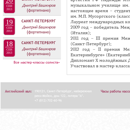
20
А
музыкальном училище им. 
Дмитрий Башкиров
н
СЕН
В
2013
(фортепиано)
настоящее время – студен
а
К
им. М.П. Мусоргского (клас
я
19
САНКТ-ПЕТЕРБУРГ
Лауреат международных ко
Л
Дмитрий Башкиров
в
2009 год – победитель Ме
СЕН
А
2013
(фортепиано)
(Италия);
к
Д
2011 год – III премия М
л
18
САНКТ-ПЕТЕРБУРГ
(Санкт-Петербург);
О
а
Дмитрий Башкиров
2012 год – II премия Ме
СЕН
К
2013
(фортепиано)
Екатеринбурге» (Екатеринб
д
Дипломант Х молодёжных Де
И
к
Все мастер-классы солиста»
Участвовал в мастер-класс
С
а
П
)
О
Л
Английский зал:
190121, Санкт-Петербург, набережная
Часы работы касс
реки Мойки, дом 122, литера "А".
Н
+7 (812) 702-60-96
И
Т
Е
Л