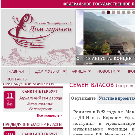
Jump to navigation
ФЕДЕРАЛЬНОЕ ГОСУДАРСТВЕННОЕ 
12 АВГУСТА. КОНЦЕРТ Л
ГЛАВНАЯ
ДОМ МУЗЫКИ
АФИША
НОВОСТИ
ПРО
КОНТАКТЫ
ПРЕДЫДУЩИЕ КОНЦЕРТЫ
СЕМЕН ВЛАСОВ
(фортеп
САНКТ-ПЕТЕРБУРГ
11
Г
Зеркальный зал дворца
(
О музыканте
Участие в проекта
ДЕК
Белосельских-
Р
а
2013
Белозерских
Родился в 1993 году в г. Ма
У
к
Все концерты»
в ДШИ в г. Верхнем Уфал
П
т
поступил в музыкальну
ПРЕДЫДУЩИЕ МАСТЕР-КЛАССЫ
и
П
музыкальном училище им
в
САНКТ-ПЕТЕРБУРГ
артистки РФ Надежды Атла