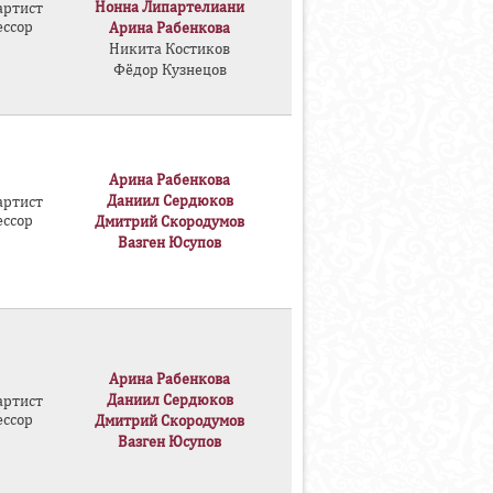
Нонна Липартелиани
артист
ессор
Арина Рабенкова
Никита Костиков
Фёдор Кузнецов
Арина Рабенкова
Даниил Сердюков
артист
ессор
Дмитрий Скородумов
Вазген Юсупов
Арина Рабенкова
Даниил Сердюков
артист
ессор
Дмитрий Скородумов
Вазген Юсупов