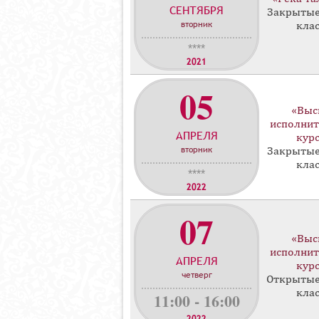
СЕНТЯБРЯ
с
Закрытые
вторник
кла
т
е
****
р
2021
-
05
к
л
«Выс
а
исполнит
АПРЕЛЯ
с
кур
вторник
Закрытые
с
кла
о
****
в
2022
07
«Выс
исполнит
АПРЕЛЯ
кур
четверг
Открытые
кла
11:00 - 16:00