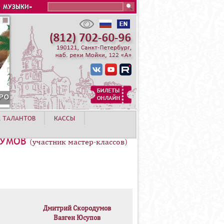
Search this site
 МУЗЫКИ»
А ТАЛАНТОВ
КАССЫ
ДУМОВ
(участник мастер-классов)
Дмитрий Скородумов
Вазген Юсупов