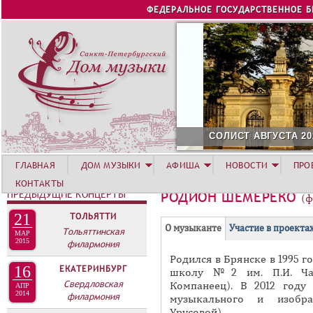
Jump to navigation
ФЕДЕРАЛЬНОЕ ГОСУДАРСТВЕННОЕ 
СОЛИСТ АВГУСТА 2026 -
ГЛАВНАЯ
ДОМ МУЗЫКИ
АФИША
НОВОСТИ
ПРО
КОНТАКТЫ
ПРЕДЫДУЩИЕ КОНЦЕРТЫ
РОДИОН ШЕМЕРЕКО
(
21
ТОЛЬЯТТИ
Г
(
О музыканте
Участие в проекта
Тольяттинская
МАР
Р
2015
филармония
а
Родился в Брянске в 1995 г
У
к
16
ЕКАТЕРИНБУРГ
школу №2 им. П.И. Чай
П
т
Свердловская
Компанеец). В 2012 году
АПР
и
2014
П
филармония
музыкального и изобра
в
Урусовой).