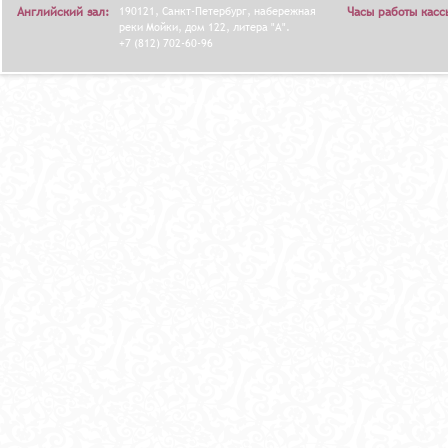
Английский зал:
190121, Санкт-Петербург, набережная
Часы работы касс
Я
реки Мойки, дом 122, литера "А".
+7 (812) 702-60-96