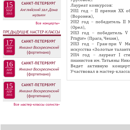
А
15
САНКТ-ПЕТЕРБУРГ
Лауреат конкурсов:
н
В
Английский зал Дома
2011 год – II премия XX 
МАР
а
2013
музыки
К
(Воронеж),
я
2012 год – победитель II
Л
Все концерты»
в
(Орел),
А
ПРЕДЫДУЩИЕ МАСТЕР-КЛАССЫ
2013 год – победитель V 
к
Д
Prague» (Прага, Чехия),
л
17
САНКТ-ПЕТЕРБУРГ
2013 год – Гран-при V М
О
Михаил Воскресенский
а
АПР
искусства «Золотые талант
2015
(фортепиано)
К
2014 год – лауреат I с
д
пианистов им. Татьяны Ник
И
к
16
САНКТ-ПЕТЕРБУРГ
Ведет активную концерт
С
а
Михаил Воскресенский
АПР
Участвовал в мастер-класс
2015
(фортепиано)
П
)
О
15
САНКТ-ПЕТЕРБУРГ
Михаил Воскресенский
Л
АПР
2015
(фортепиано)
Н
Все мастер-классы солиста»
И
Т
Е
Л