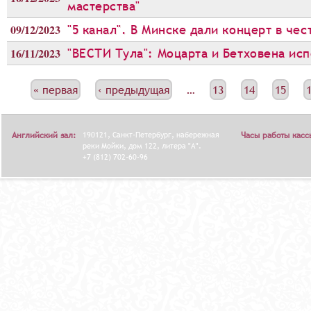
мастерства"
09/12/2023
"5 канал". В Минске дали концерт в че
16/11/2023
"ВЕСТИ Тула": Моцарта и Бетховена ис
С
« первая
‹ предыдущая
…
13
14
15
Т
Р
Английский зал:
190121, Санкт-Петербург, набережная
Часы работы касс
А
реки Мойки, дом 122, литера "А".
+7 (812) 702-60-96
Н
И
Ц
Ы