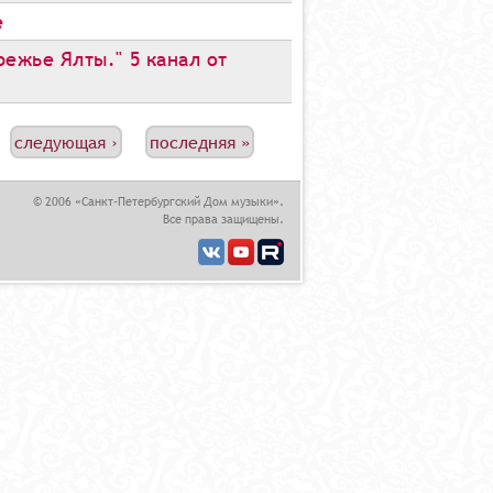
е
ежье Ялты." 5 канал от
следующая ›
последняя »
© 2006 «Санкт-Петербургский Дом музыки».
Все права защищены.