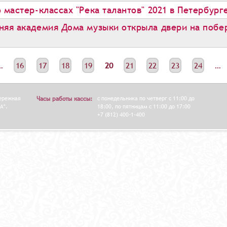
 мастер-классах "Река талантов" 2021 в Петербург
няя академия Дома музыки открыла двери на побер
…
16
17
18
19
20
21
22
23
24
…
бережная
Часы работы кассы:
с понедельника по четверг с 11:00 до
А".
18:00, по пятницам с 11:00 до 17:00
+7 (812) 400-1-400