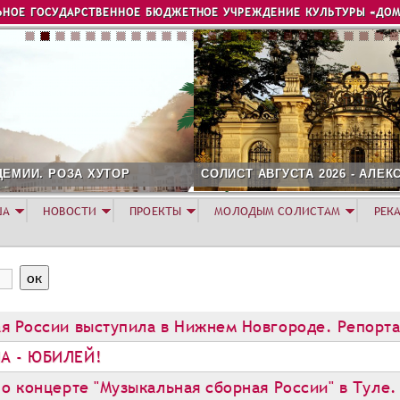
Jump to navigation
ЬНОЕ ГОСУДАРСТВЕННОЕ БЮДЖЕТНОЕ УЧРЕЖДЕНИЕ КУЛЬТУРЫ «ДОМ
СОЛИСТ АВГУСТА 2026 - АЛЕКСАНДР ГЕРАСИМОВ
ША
НОВОСТИ
ПРОЕКТЫ
МОЛОДЫМ СОЛИСТАМ
РЕК
я России выступила в Нижнем Новгороде. Репортаж
А - ЮБИЛЕЙ!
о концерте "Музыкальная сборная России" в Туле.