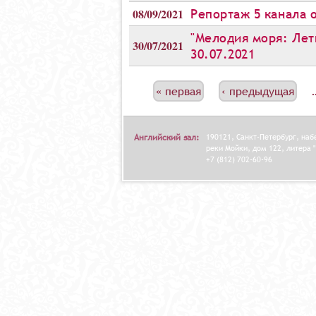
08/09/2021
Репортаж 5 канала о
"Мелодия моря: Лет
30/07/2021
30.07.2021
С
« первая
‹ предыдущая
Т
Р
Английский зал:
190121, Санкт-Петербург, на
А
реки Мойки, дом 122, литера "
+7 (812) 702-60-96
Н
И
Ц
Ы