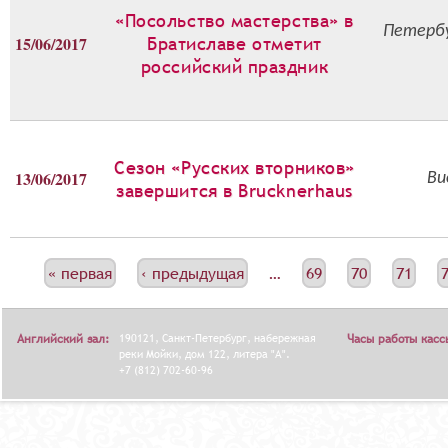
«Посольство мастерства» в
Петербу
15/06/2017
Братиславе отметит
российский праздник
Сезон «Русских вторников»
13/06/2017
Ви
завершится в Brucknerhaus
С
« первая
‹ предыдущая
…
69
70
71
Т
Р
Английский зал:
190121, Санкт-Петербург, набережная
Часы работы касс
А
реки Мойки, дом 122, литера "А".
+7 (812) 702-60-96
Н
И
Ц