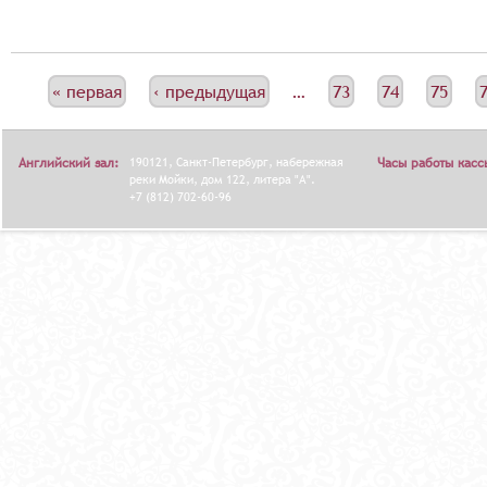
С
« первая
‹ предыдущая
…
73
74
75
Т
Р
Английский зал:
190121, Санкт-Петербург, набережная
Часы работы касс
А
реки Мойки, дом 122, литера "А".
+7 (812) 702-60-96
Н
И
Ц
Ы