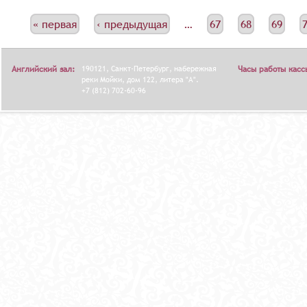
С
« первая
‹ предыдущая
…
67
68
69
Т
Р
Английский зал:
190121, Санкт-Петербург, набережная
Часы работы касс
А
реки Мойки, дом 122, литера "А".
+7 (812) 702-60-96
Н
И
Ц
Ы