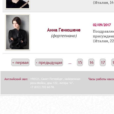
(Италия, 14
02/09/2017
Анна Генюшене
Поздравл
(фортепиано)
присужден
(Италия, 22
С
« первая
‹ предыдущая
…
15
16
17
Т
Р
Английский зал:
190121, Санкт-Петербург, набережная
Часы работы касс
А
реки Мойки, дом 122, литера "А".
+7 (812) 702-60-96
Н
И
Ц
Ы